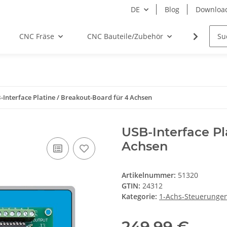
DE
Blog
Downloa
CNC Fräse
CNC Bauteile/Zubehör
Elektro
-Interface Platine / Breakout-Board für 4 Achsen
USB-Interface Pl
Achsen
Artikelnummer:
51320
GTIN:
24312
Kategorie:
1-Achs-Steuerunge
249,99 €