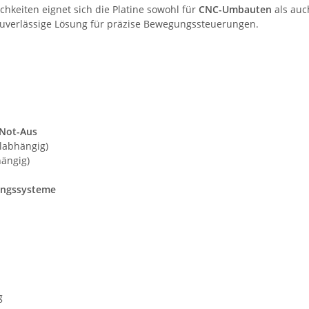
keiten eignet sich die Platine sowohl für
CNC-Umbauten
als auc
uverlässige Lösung für präzise Bewegungssteuerungen.
 Not-Aus
labhängig)
ängig)
ungssysteme
g