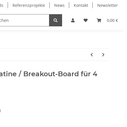
ds
Referenzprojekte
News
Kontakt
Newsletter
Frässpindeln
Lagertechnik
Lineartechnik
0,00 €
atine / Breakout-Board für 4
n