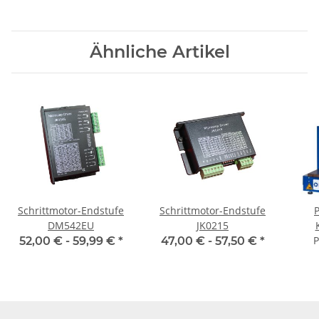
Ähnliche Artikel
Schrittmotor-Endstufe
Schrittmotor-Endstufe
P
DM542EU
JK0215
P
52,00 € -
59,99 €
*
47,00 € -
57,50 €
*