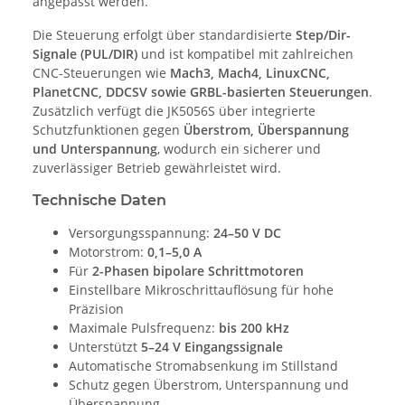
angepasst werden.
Die Steuerung erfolgt über standardisierte
Step/Dir-
Signale (PUL/DIR)
und ist kompatibel mit zahlreichen
CNC-Steuerungen wie
Mach3, Mach4, LinuxCNC,
PlanetCNC, DDCSV sowie GRBL-basierten Steuerungen
.
Zusätzlich verfügt die JK5056S über integrierte
Schutzfunktionen gegen
Überstrom, Überspannung
und Unterspannung
, wodurch ein sicherer und
zuverlässiger Betrieb gewährleistet wird.
Technische Daten
Versorgungsspannung:
24–50 V DC
Motorstrom:
0,1–5,0 A
Für
2-Phasen bipolare Schrittmotoren
Einstellbare Mikroschrittauflösung für hohe
Präzision
Maximale Pulsfrequenz:
bis 200 kHz
Unterstützt
5–24 V Eingangssignale
Automatische Stromabsenkung im Stillstand
Schutz gegen Überstrom, Unterspannung und
Überspannung