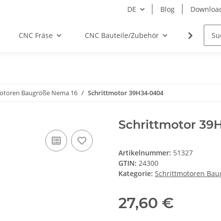
DE
Blog
Downloa
CNC Fräse
CNC Bauteile/Zubehör
Elektro
motoren Baugröße Nema 16
Schrittmotor 39H34-0404
Schrittmotor 39
Artikelnummer:
51327
GTIN:
24300
Kategorie:
Schrittmotoren Ba
27,60 €