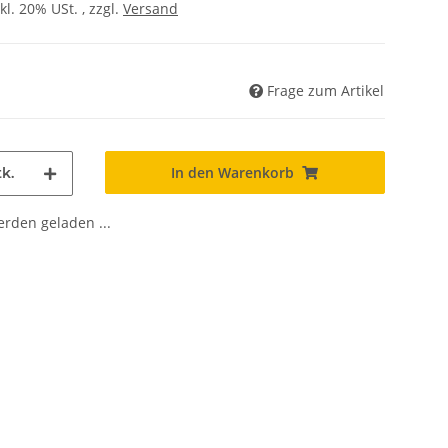
kl. 20% USt. , zzgl.
Versand
Frage zum Artikel
In den Warenkorb
k.
den geladen ...