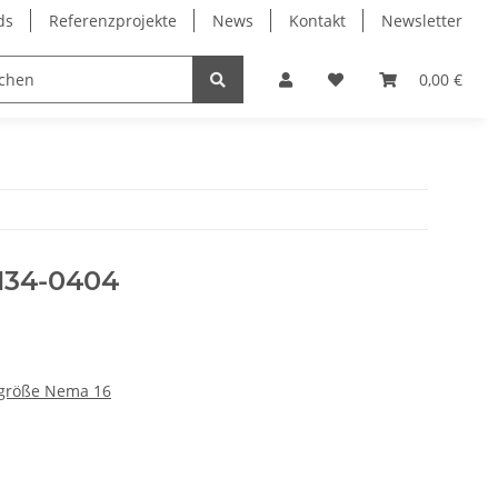
ds
Referenzprojekte
News
Kontakt
Newsletter
Frässpindeln
Lagertechnik
Lineartechnik
0,00 €
H34-0404
ugröße Nema 16