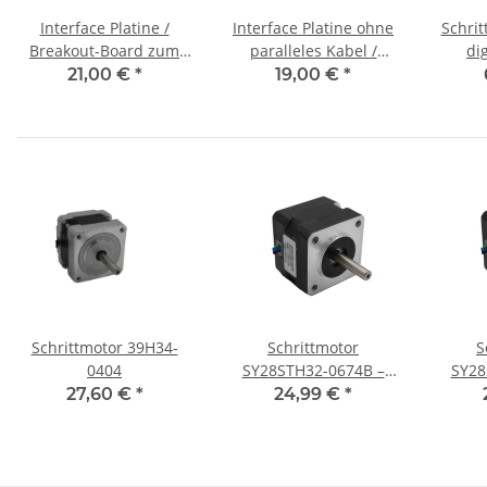
Interface Platine /
Interface Platine ohne
Schri
Breakout-Board zum
paralleles Kabel /
di
Anschluss an PC
Breakout-Board zum
21,00 €
*
19,00 €
*
Anschluss an PC
Schrittmotor 39H34-
Schrittmotor
S
0404
SY28STH32-0674B –
SY28
NEMA 11, 0,67A, 32 mm
NEMA 1
27,60 €
*
24,99 €
*