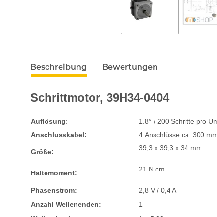
Beschreibung
Bewertungen
Schrittmotor,
39H34-0404
Auflösung
:
1,8° / 200 Schritte pro 
Anschlusskabel:
4 Anschlüsse ca. 300 mm
39,3 x 39,3 x 34 mm
Größe:
21 N cm
Haltemoment:
Phasenstrom:
2,8 V / 0,4 A
Anzahl Wellenenden:
1