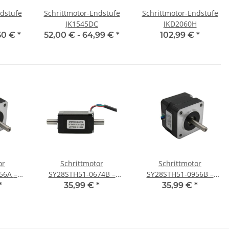
dstufe
Schrittmotor-Endstufe
Schrittmotor-Endstufe
JK1545DC
JKD2060H
50 €
*
52,00 € -
64,99 €
*
102,99 €
*
or
Schrittmotor
Schrittmotor
6A –
SY28STH51-0674B –
SY28STH51-0956B –
, 32 mm
NEMA 11, 0,67A.
NEMA 11, 0,95A, 50,5
*
35,99 €
*
35,99 €
*
50,5mm
mm