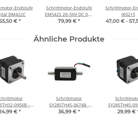
ttmotor-Endstufe
Schrittmotor-Endstufe
Schrittmotor-En
gital DM422C
EM542S 20–50V DC 0,5–
JK0215
4,2A
65,50 €
*
79,99 €
*
47,00 € -
57,
Ähnliche Produkte
chrittmotor
Schrittmotor
Schrittmot
STH32-0956B –
SY28STH45-0674B -
SY28STH45-095
1, 0,95A, 32 mm
NEMA 11, 0,95A, 32 mm
NEMA 11, 0,95A
24,99 €
*
36,99 €
*
29,99 €