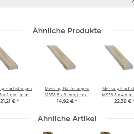
Ähnliche Produkte
ng Flachstangen
Messing Flachstangen
Messing Flachs
MS58 8 x 3 mm, je m ±
MS58 8 x 4 mm, je m ±
5mm
5mm
5mm
21,21 €
*
14,92 €
*
22,38 €
Ähnliche Artikel