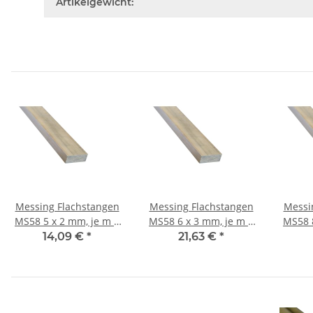
Artikelgewicht:
Messing Flachstangen
Messing Flachstangen
Messi
MS58 5 x 2 mm, je m ±
MS58 6 x 3 mm, je m ±
MS58 8 x 2 mm, je m ±
5mm
5mm
14,09 €
*
21,63 €
*