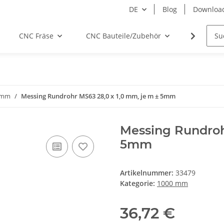
DE
Blog
Downloa
CNC Fräse
CNC Bauteile/Zubehör
Elektro
 mm
Messing Rundrohr MS63 28,0 x 1,0 mm, je m ± 5mm
Messing Rundroh
5mm
Artikelnummer:
33479
Kategorie:
1000 mm
36,72 €