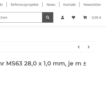
ds
Referenzprojekte
News
Kontakt
Newsletter
Frässpindeln
Lagertechnik
Lineartechnik
0,00 €
r MS63 28,0 x 1,0 mm, je m ±