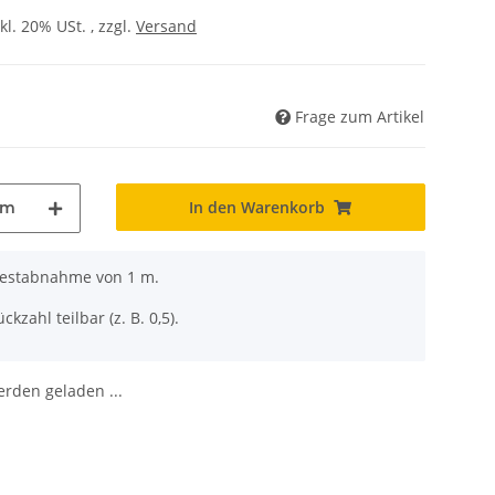
kl. 20% USt. , zzgl.
Versand
Frage zum Artikel
In den Warenkorb
m
ndestabnahme von 1 m.
ckzahl teilbar (z. B. 0,5).
den geladen ...