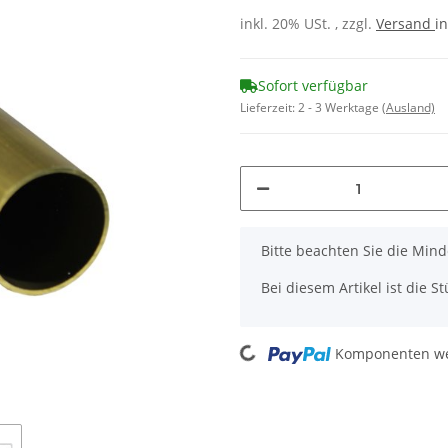
inkl. 20% USt. , zzgl.
Versand
in
Sofort verfügbar
Lieferzeit:
2 - 3 Werktage
(Ausland)
x
Bitte beachten Sie die Mi
Bei diesem Artikel ist die Stü
Loading...
Komponenten wer