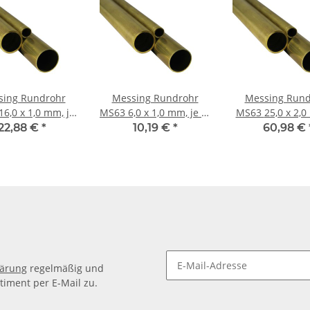
sing Rundrohr
Messing Rundrohr
Messing Rund
MS63 6,0 x 1,0 mm, je m
MS63 25,0 x 2,0 mm, je
m ± 5mm
± 5mm
m ± 5mm
22,88 €
*
10,19 €
*
60,98 €
lärung
regelmäßig und
timent per E-Mail zu.