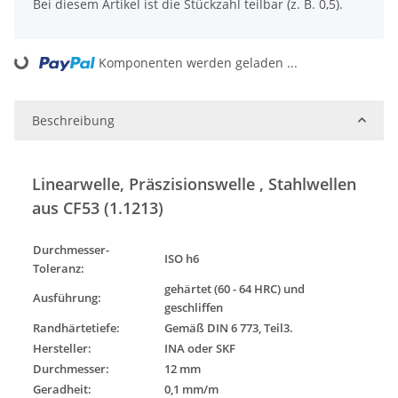
x
Bei diesem Artikel ist die Stückzahl teilbar (z. B. 0,5).
Komponenten werden geladen ...
Loading...
Beschreibung
Linearwelle, Präszisionswelle , Stahlwellen
aus CF53 (1.1213)
Durchmesser-
ISO h6
Toleranz
:
gehärtet (60 - 64 HRC) und
Ausführung
:
geschliffen
Randhärtetiefe:
Gemäß DIN 6 773, Teil3.
Hersteller:
INA oder SKF
Durchmesser:
12 mm
Geradheit:
0,1 mm/m