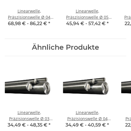
Linearwelle,
Linearwelle,
Präszisionswelle Ø 04
Präszisionswelle Ø 05
Präs
mm, 1990 mm, gehärtet
mm, 1990 mm, gehärtet
mm,
68,98 € -
86,22 €
*
45,94 € -
57,42 €
*
22
Ähnliche Produkte
Linearwelle,
Linearwelle,
Präzisionswelle Ø 03
Präzisionswelle Ø 04
Prä
mm, je m ± 5 mm,
mm, je m ± 5 mm,
m
34,49 € -
48,35 €
*
34,49 € -
40,59 €
*
22
gehärtet
gehärtet