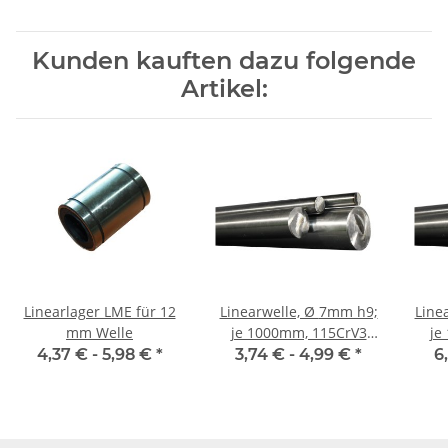
Kunden kauften dazu folgende
Artikel:
Linearlager LME für 12
Linearwelle, Ø 7mm h9;
Line
mm Welle
je 1000mm, 115CrV3
je
geschliffen und poliert
gesc
4,37 € -
5,98 €
*
3,74 € -
4,99 €
*
6