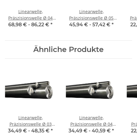
Linearwelle,
Linearwelle,
Präszisionswelle Ø 04
Präszisionswelle Ø 05
Präs
mm, 1990 mm, gehärtet
mm, 1990 mm, gehärtet
mm,
68,98 € -
86,22 €
*
45,94 € -
57,42 €
*
22
Ähnliche Produkte
Linearwelle,
Linearwelle,
Präzisionswelle Ø 03
Präzisionswelle Ø 04
Prä
mm, je m ± 5 mm,
mm, je m ± 5 mm,
m
34,49 € -
48,35 €
*
34,49 € -
40,59 €
*
22
gehärtet
gehärtet