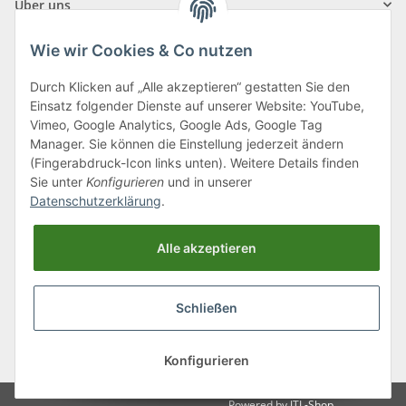
Über uns
Wie wir Cookies & Co nutzen
Durch Klicken auf „Alle akzeptieren“ gestatten Sie den
Einsatz folgender Dienste auf unserer Website: YouTube,
Klagenfurter Straße 29
Vimeo, Google Analytics, Google Ads, Google Tag
9556 Liebenfels
Manager. Sie können die Einstellung jederzeit ändern
(Fingerabdruck-Icon links unten). Weitere Details finden
Montag bis Donnerstag: 8:00 bis 16:30 Uhr
Sie unter
Konfigurieren
und in unserer
Freitag: 8:00 bis 12:00 Uhr
Datenschutzerklärung
.
Tel.:
0043 (0) 4262 50900
Alle akzeptieren
E-Mail:
office@cncshop.at
Schließen
* Alle Preise inkl. gesetzlicher USt., zzgl.
Versand
, zzgl.
Mindermengenzuschlag
Konfigurieren
Powered by
JTL-Shop