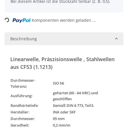
x
Bei diesem Artikel ist die Stückzahl teilbar (z. B. 0,5).
Loading...
Komponenten werden geladen ...
Beschreibung
Linearwelle, Präszisionswelle , Stahlwellen
aus CF53 (1.1213)
Durchmesser-
ISO h6
Toleranz
:
gehärtet (60 - 64 HRC) und
Ausführung
:
geschliffen
Randhärtetiefe:
Gemäß DIN 6 773, Teil3.
Hersteller:
INA oder SKF
Durchmesser:
05 mm
Geradheit:
0,2 mm/m