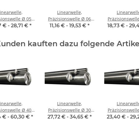
inearwelle,
Linearwelle,
Linearwell
ionswelle Ø 05
Präzisionswelle Ø 06
Präzisionswelle Ø 
 je m ± 5 mm,
mm, je m ± 5 mm,
mm, je m ± 5
7 € -
28,71 €
*
11,16 € -
19,53 €
*
18,73 € -
29,
gehärtet
gehärtet
gehärtet
unden kauften dazu folgende Artike
inearwelle,
Linearwelle,
Linearwell
ionswelle Ø 40
Präzisionswelle Ø 30
Präzisionswelle Ø 
 je m ± 5 mm,
mm, je m ± 5 mm,
mm, je m ± 5
 € -
60,30 €
*
27,72 € -
34,65 €
*
23,40 € -
29,
gehärtet
gehärtet
gehärtet