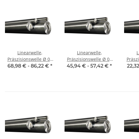
Linearwelle,
Linearwelle,
L
Präszisionswelle Ø 04
Präszisionswelle Ø 05
Präszis
mm, 1990 mm, gehärtet
mm, 1990 mm, gehärtet
mm, 19
68,98 € -
86,22 €
*
45,94 € -
57,42 €
*
22,32