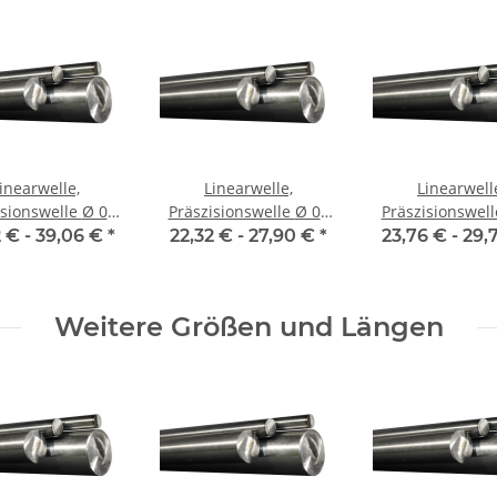
inearwelle,
Linearwelle,
Linearwell
ionswelle Ø 06
Präszisionswelle Ø 08
Präszisionswelle Ø 
90 mm, gehärtet
mm, 1990 mm, gehärtet
mm, 1990 mm, g
 € -
39,06 €
*
22,32 € -
27,90 €
*
23,76 € -
29,
Weitere Größen und Längen