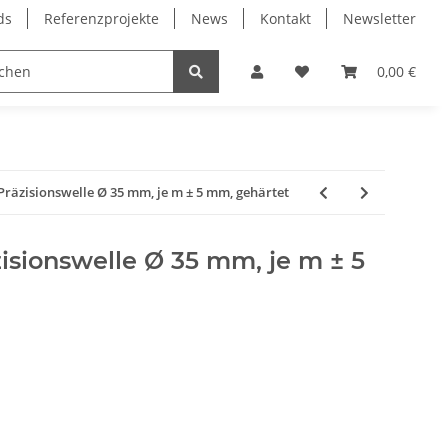
ds
Referenzprojekte
News
Kontakt
Newsletter
Frässpindeln
Lagertechnik
Lineartechnik
0,00 €
Präzisionswelle Ø 35 mm, je m ± 5 mm, gehärtet
zisionswelle Ø 35 mm, je m ± 5