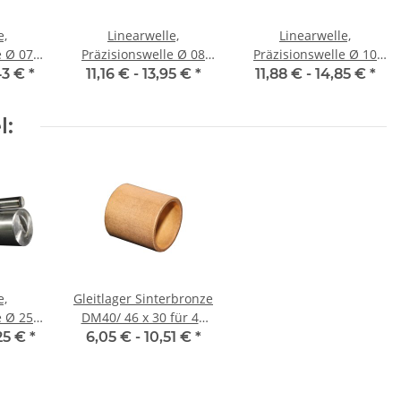
e,
Linearwelle,
Linearwelle,
07
Präzisionswelle Ø 08
Präzisionswelle Ø 10
 mm,
mm, je m ± 5 mm,
mm, je m ± 5 mm,
43 €
*
11,16 € -
13,95 €
*
11,88 € -
14,85 €
*
gehärtet
gehärtet
l:
e,
Gleitlager Sinterbronze
25
DM40/ 46 x 30 für 40
 mm,
mm Welle
25 €
*
6,05 € -
10,51 €
*