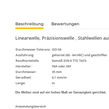
Beschreibung
Bewertungen
Linearwelle, Präzisionswelle , Stahlwellen au
Durchmesser-Toleranz
:
ISO h6
Ausführung
:
gehärtet (60 - 64 HRC) und geschliffen
Randhärtetiefe:
Gemäß DIN 6 773, Teil3.
Hersteller:
INA oder SKF
Durchmesser:
35 mm
Geradheit:
0,1 mm/m
Länge:
m
Die Wellen sind auf ein hohes Maß an Genauigkeit gerichtet.
Anwendungsbereich