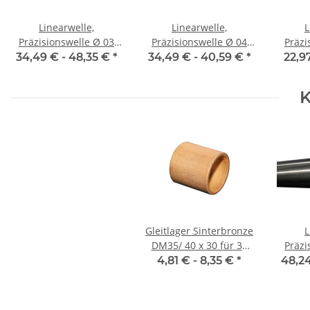
Linearwelle,
Linearwelle,
L
Präzisionswelle Ø 03
Präzisionswelle Ø 04
Präzis
mm, je m ± 5 mm,
mm, je m ± 5 mm,
mm,
34,49 € -
48,35 €
*
34,49 € -
40,59 €
*
22,9
gehärtet
gehärtet
K
Gleitlager Sinterbronze
L
DM35/ 40 x 30 für 35
Präzis
mm Welle
mm,
4,81 € -
8,35 €
*
48,24