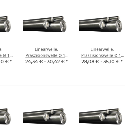
e,
Linearwelle,
Linearwelle,
10
Präszisionswelle Ø 12
Präszisionswelle Ø 14
ehärtet
mm, 1990 mm, gehärtet
mm, 1990 mm, gehärtet
70 €
*
24,34 € -
30,42 €
*
28,08 € -
35,10 €
*