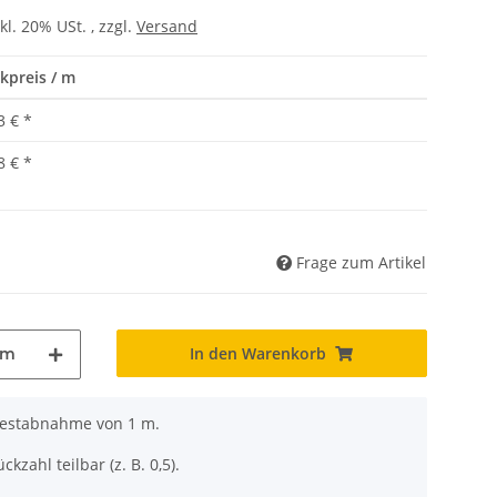
kl. 20% USt. , zzgl.
Versand
kpreis / m
3 €
*
8 €
*
Frage zum Artikel
In den Warenkorb
m
ndestabnahme von 1 m.
ckzahl teilbar (z. B. 0,5).