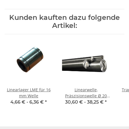
Kunden kauften dazu folgende
Artikel:
Linearlager LME für 16
Linearwelle,
Tra
mm Welle
Präszisionswelle Ø 20
mm, 1990 mm, gehärtet
Auto
4,66 € -
6,36 €
*
30,60 € -
38,25 €
*