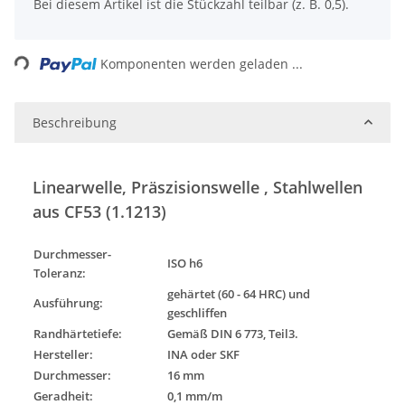
x
Bei diesem Artikel ist die Stückzahl teilbar (z. B. 0,5).
Loading...
Komponenten werden geladen ...
Beschreibung
Linearwelle, Präszisionswelle , Stahlwellen
aus CF53 (1.1213)
Durchmesser-
ISO h6
Toleranz
:
gehärtet (60 - 64 HRC) und
Ausführung
:
geschliffen
Randhärtetiefe:
Gemäß DIN 6 773, Teil3.
Hersteller:
INA oder SKF
Durchmesser:
16 mm
Geradheit:
0,1 mm/m