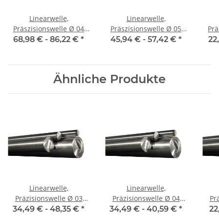
Linearwelle,
Linearwelle,
Präszisionswelle Ø 04
Präszisionswelle Ø 05
Präs
mm, 1990 mm, gehärtet
mm, 1990 mm, gehärtet
mm,
68,98 € -
86,22 €
*
45,94 € -
57,42 €
*
22
Ähnliche Produkte
Linearwelle,
Linearwelle,
Präzisionswelle Ø 03
Präzisionswelle Ø 04
Prä
mm, je m ± 5 mm,
mm, je m ± 5 mm,
m
34,49 € -
48,35 €
*
34,49 € -
40,59 €
*
22
gehärtet
gehärtet