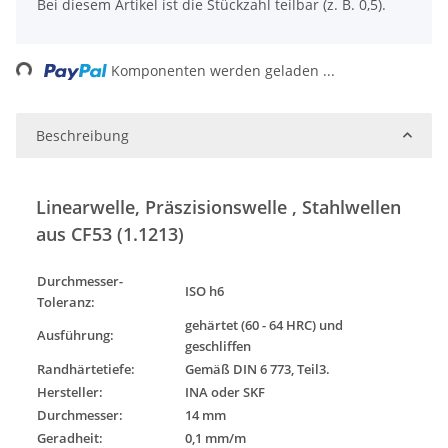
x
Bei diesem Artikel ist die Stückzahl teilbar (z. B. 0,5).
ading...
Komponenten werden geladen ...
Beschreibung
Linearwelle, Präszisionswelle , Stahlwellen
aus CF53 (1.1213)
Durchmesser-
ISO h6
Toleranz
:
gehärtet (60 - 64 HRC) und
Ausführung
:
geschliffen
Randhärtetiefe:
Gemäß DIN 6 773, Teil3.
Hersteller:
INA oder SKF
Durchmesser:
14 mm
Geradheit:
0,1 mm/m