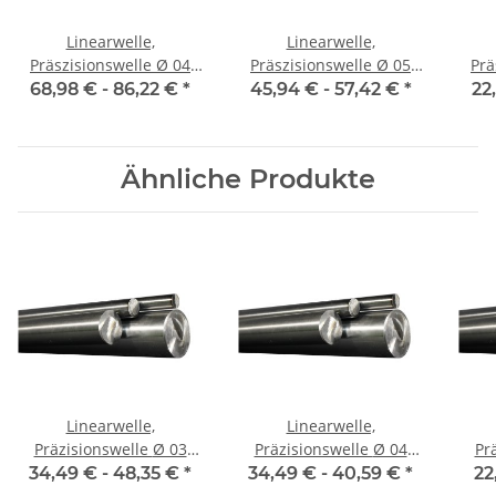
Linearwelle,
Linearwelle,
Präszisionswelle Ø 04
Präszisionswelle Ø 05
Präs
mm, 1990 mm, gehärtet
mm, 1990 mm, gehärtet
mm,
68,98 € -
86,22 €
*
45,94 € -
57,42 €
*
22
Ähnliche Produkte
Linearwelle,
Linearwelle,
Präzisionswelle Ø 03
Präzisionswelle Ø 04
Prä
mm, je m ± 5 mm,
mm, je m ± 5 mm,
m
34,49 € -
48,35 €
*
34,49 € -
40,59 €
*
22
gehärtet
gehärtet