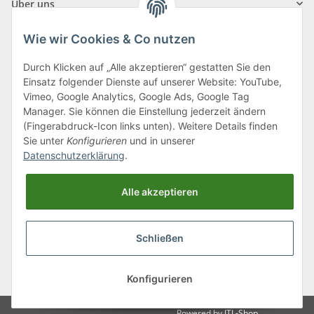
Über uns
Wie wir Cookies & Co nutzen
Durch Klicken auf „Alle akzeptieren“ gestatten Sie den
Einsatz folgender Dienste auf unserer Website: YouTube,
Klagenfurter Straße 29
Vimeo, Google Analytics, Google Ads, Google Tag
9556 Liebenfels
Manager. Sie können die Einstellung jederzeit ändern
(Fingerabdruck-Icon links unten). Weitere Details finden
Montag bis Donnerstag: 8:00 bis 16:30 Uhr
Sie unter
Konfigurieren
und in unserer
Freitag: 8:00 bis 12:00 Uhr
Datenschutzerklärung
.
Tel.:
0043 (0) 4262 50900
Alle akzeptieren
E-Mail:
office@cncshop.at
Schließen
* Alle Preise inkl. gesetzlicher USt., zzgl.
Versand
, zzgl.
Mindermengenzuschlag
Konfigurieren
Powered by
JTL-Shop