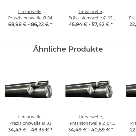
Linearwelle,
Linearwelle,
Präszisionswelle Ø 04
Präszisionswelle Ø 05
Präs
mm, 1990 mm, gehärtet
mm, 1990 mm, gehärtet
mm,
68,98 € -
86,22 €
*
45,94 € -
57,42 €
*
22
Ähnliche Produkte
Linearwelle,
Linearwelle,
Präzisionswelle Ø 03
Präzisionswelle Ø 04
Prä
mm, je m ± 5 mm,
mm, je m ± 5 mm,
m
34,49 € -
48,35 €
*
34,49 € -
40,59 €
*
22
gehärtet
gehärtet