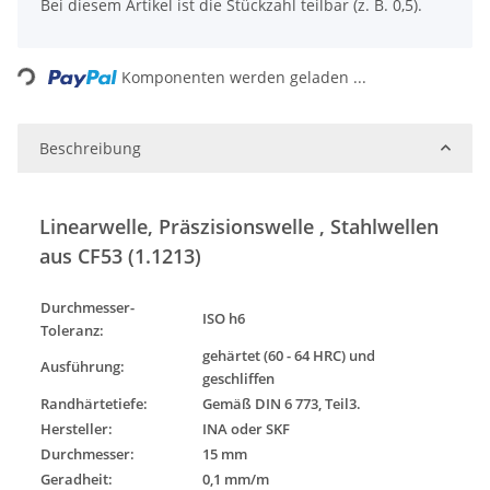
x
Bei diesem Artikel ist die Stückzahl teilbar (z. B. 0,5).
Loading...
Komponenten werden geladen ...
Beschreibung
Linearwelle, Präszisionswelle , Stahlwellen
aus CF53 (1.1213)
Durchmesser-
ISO h6
Toleranz
:
gehärtet (60 - 64 HRC) und
Ausführung
:
geschliffen
Randhärtetiefe:
Gemäß DIN 6 773, Teil3.
Hersteller:
INA oder SKF
Durchmesser:
15 mm
Geradheit:
0,1 mm/m