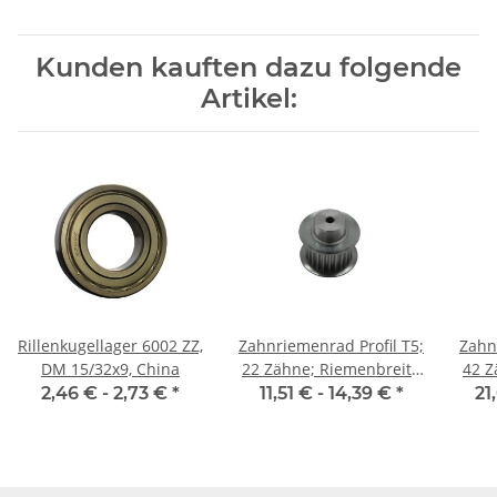
Kunden kauften dazu folgende
Artikel:
Rillenkugellager 6002 ZZ,
Zahnriemenrad Profil T5;
Zahn
DM 15/32x9, China
22 Zähne; Riemenbreite
42 Z
10 mm
2,46 € -
2,73 €
*
11,51 € -
14,39 €
*
21