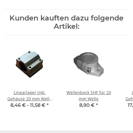
Kunden kauften dazu folgende
Artikel:
Linearlager inkl.
Wellenbock SHF für 20
Gehäuse 20 mm Welle
mm Welle
Geh
SMA
8,46 € -
11,58 €
*
8,90 €
*
17