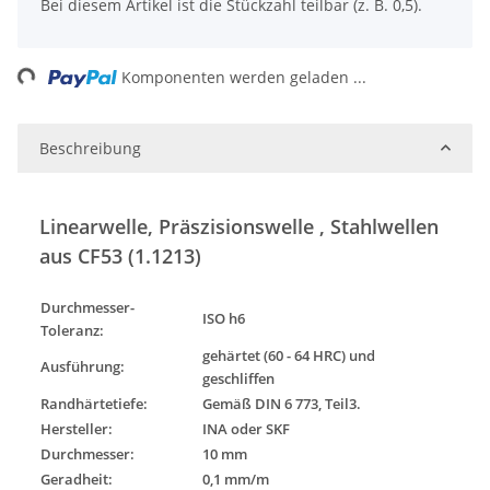
x
Bei diesem Artikel ist die Stückzahl teilbar (z. B. 0,5).
Loading...
Komponenten werden geladen ...
Beschreibung
Linearwelle, Präszisionswelle , Stahlwellen
aus CF53 (1.1213)
Durchmesser-
ISO h6
Toleranz
:
gehärtet (60 - 64 HRC) und
Ausführung
:
geschliffen
Randhärtetiefe:
Gemäß DIN 6 773, Teil3.
Hersteller:
INA oder SKF
Durchmesser:
10 mm
Geradheit:
0,1 mm/m