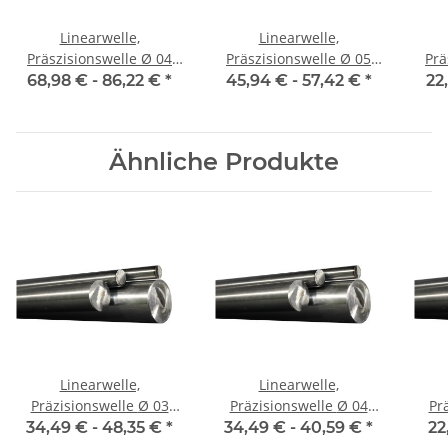
Linearwelle,
Linearwelle,
Präszisionswelle Ø 04
Präszisionswelle Ø 05
Präs
mm, 1990 mm, gehärtet
mm, 1990 mm, gehärtet
mm,
68,98 € -
86,22 €
*
45,94 € -
57,42 €
*
22
Ähnliche Produkte
Linearwelle,
Linearwelle,
Präzisionswelle Ø 03
Präzisionswelle Ø 04
Prä
mm, je m ± 5 mm,
mm, je m ± 5 mm,
m
34,49 € -
48,35 €
*
34,49 € -
40,59 €
*
22
gehärtet
gehärtet