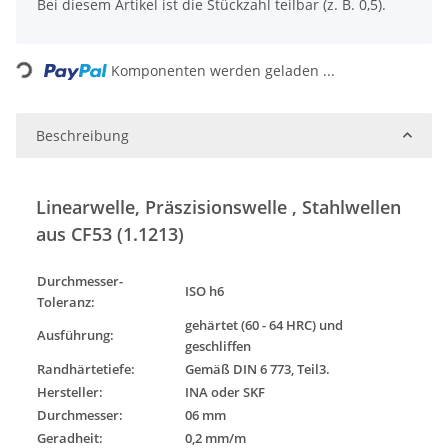
x
Bei diesem Artikel ist die Stückzahl teilbar (z. B. 0,5).
Loading...
Komponenten werden geladen ...
Beschreibung
Linearwelle, Präszisionswelle , Stahlwellen
aus CF53 (1.1213)
Durchmesser-
ISO h6
Toleranz
:
gehärtet (60 - 64 HRC) und
Ausführung
:
geschliffen
Randhärtetiefe:
Gemäß DIN 6 773, Teil3.
Hersteller:
INA oder SKF
Durchmesser:
06 mm
Geradheit:
0,2 mm/m