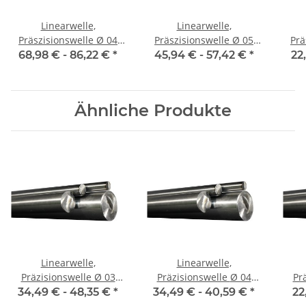
Linearwelle,
Linearwelle,
Präszisionswelle Ø 04
Präszisionswelle Ø 05
Präs
mm, 1990 mm, gehärtet
mm, 1990 mm, gehärtet
mm,
68,98 € -
86,22 €
*
45,94 € -
57,42 €
*
22
Ähnliche Produkte
Linearwelle,
Linearwelle,
Präzisionswelle Ø 03
Präzisionswelle Ø 04
Prä
mm, je m ± 5 mm,
mm, je m ± 5 mm,
m
34,49 € -
48,35 €
*
34,49 € -
40,59 €
*
22
gehärtet
gehärtet