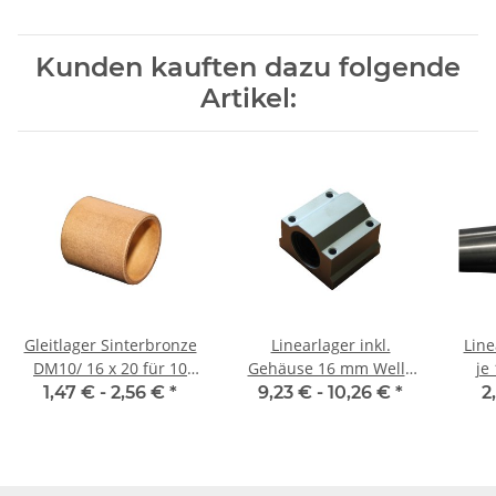
Kunden kauften dazu folgende
Artikel:
Gleitlager Sinterbronze
Linearlager inkl.
Linear
DM10/ 16 x 20 für 10
Gehäuse 16 mm Welle
je
mm Welle
SMA
gesc
1,47 € -
2,56 €
*
9,23 € -
10,26 €
*
2