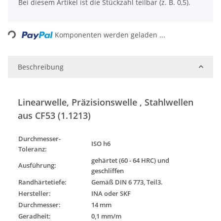
x
Bei diesem Artikel ist die Stückzahl teilbar (z. B. 0,5).
Loading...
Komponenten werden geladen ...
Beschreibung
Linearwelle, Präzisionswelle , Stahlwellen
aus CF53 (1.1213)
Durchmesser-
ISO h6
Toleranz
:
gehärtet (60 - 64 HRC) und
Ausführung
:
geschliffen
Randhärtetiefe:
Gemäß DIN 6 773, Teil3.
Hersteller:
INA oder SKF
Durchmesser:
14 mm
Geradheit:
0,1 mm/m