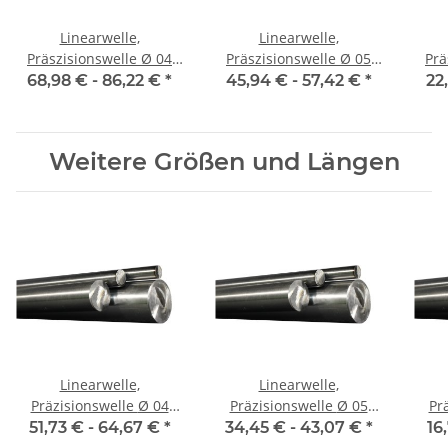
Linearwelle,
Linearwelle,
Präszisionswelle Ø 04
Präszisionswelle Ø 05
Präs
mm, 1990 mm, gehärtet
mm, 1990 mm, gehärtet
mm,
68,98 € -
86,22 €
*
45,94 € -
57,42 €
*
22
Weitere Größen und Längen
Linearwelle,
Linearwelle,
Präzisionswelle Ø 04
Präzisionswelle Ø 05
Prä
mm, 1500 mm, gehärtet
mm, 1500 mm, gehärtet
mm,
51,73 € -
64,67 €
*
34,45 € -
43,07 €
*
16