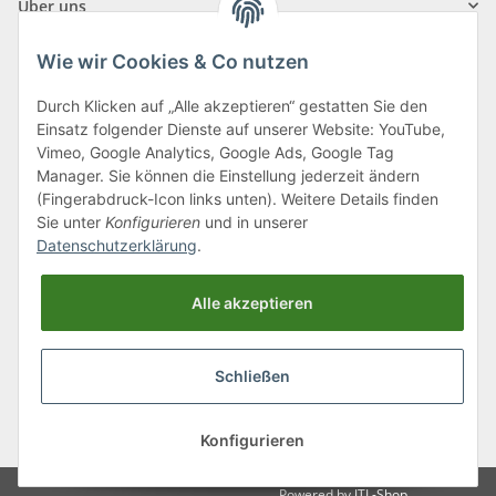
Über uns
Wie wir Cookies & Co nutzen
Durch Klicken auf „Alle akzeptieren“ gestatten Sie den
Einsatz folgender Dienste auf unserer Website: YouTube,
Klagenfurter Straße 29
Vimeo, Google Analytics, Google Ads, Google Tag
9556 Liebenfels
Manager. Sie können die Einstellung jederzeit ändern
(Fingerabdruck-Icon links unten). Weitere Details finden
Montag bis Donnerstag: 8:00 bis 16:30 Uhr
Sie unter
Konfigurieren
und in unserer
Freitag: 8:00 bis 12:00 Uhr
Datenschutzerklärung
.
Tel.:
0043 (0) 4262 50900
Alle akzeptieren
E-Mail:
office@cncshop.at
Schließen
* Alle Preise inkl. gesetzlicher USt., zzgl.
Versand
, zzgl.
Mindermengenzuschlag
Konfigurieren
Powered by
JTL-Shop