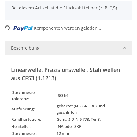
x
Bei diesem Artikel ist die Stückzahl teilbar (z. B. 0,5).
Loading...
Komponenten werden geladen ...
Beschreibung
Linearwelle, Präzisionswelle , Stahlwellen
aus CF53 (1.1213)
Durchmesser-
ISO h6
Toleranz
:
gehärtet (60 - 64 HRC) und
Ausführung
:
geschliffen
Randhärtetiefe:
Gemäß DIN 6 773, Teil3.
Hersteller:
INA oder SKF
Durchmesser:
12 mm