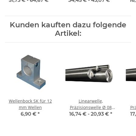
51,73 € -
64,67 €
*
34,45 € -
43,07 €
*
16
Kunden kauften dazu folgende
Artikel:
Wellenbock SK für 12
Linearwelle,
mm Wellen
Präzisionswelle Ø 08
Prä
mm, 1500 mm, gehärtet
mm,
6,90 €
*
16,74 € -
20,93 €
*
17