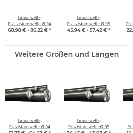
Linearwelle,
Linearwelle,
Präszisionswelle Ø 04
Präszisionswelle Ø 05
Präs
mm, 1990 mm, gehärtet
mm, 1990 mm, gehärtet
mm,
68,98 € -
86,22 €
*
45,94 € -
57,42 €
*
22
Weitere Größen und Längen
Linearwelle,
Linearwelle,
Präzisionswelle Ø 04
Präzisionswelle Ø 05
Prä
mm, 1500 mm, gehärtet
mm, 1500 mm, gehärtet
mm,