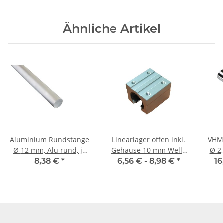
Ähnliche Artikel
Aluminium Rundstange
Linearlager offen inkl.
VHM
Ø 12 mm, Alu rund, je
Gehäuse 10 mm Welle
Ø
1m ± 5mm, AlMgSi0,5
SBR
8,38 €
*
6,56 € -
8,98 €
*
16