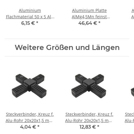
Aluminium
Aluminium Platte
A
Flachmaterial 50 x 5 Alu
AlMg4,5Mn feinst
A
Flachstange 500 mm ±
gefräst 20 mm x 300 mm
gefr
6,15 €
*
46,64 €
*
5mm
x 100 mm, Alu, je Stk.
x 2
Weitere Größen und Längen
Steckverbinder, Kreuz f.
Steckverbinder, Kreuz f.
Stec
Alu-Rohr 20x20x1,5 mm,
Alu-Rohr 20x20x1,5 mm,
Alu-
PA grau Glasfaser
PA schwarz mit
PA s
4,04 €
*
12,83 €
*
verstärkt
Stahlkern