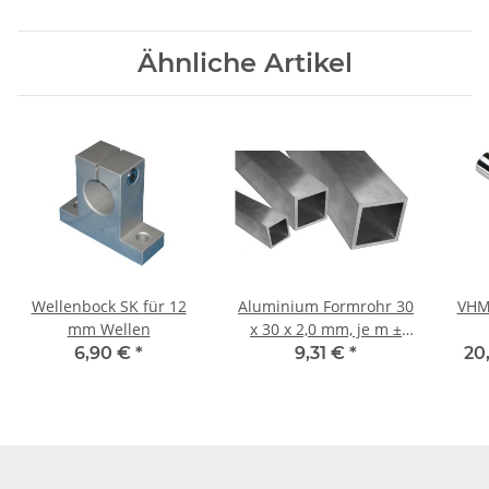
Ähnliche Artikel
Wellenbock SK für 12
Aluminium Formrohr 30
VHM
mm Wellen
x 30 x 2,0 mm, je m ±
5mm, Alu Vierkantrohr
6,90 €
*
9,31 €
*
20
quadratisch