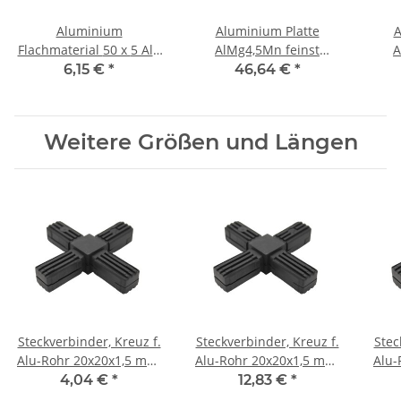
Aluminium
Aluminium Platte
A
Flachmaterial 50 x 5 Alu
AlMg4,5Mn feinst
A
Flachstange 500 mm ±
gefräst 20 mm x 300 mm
gefr
6,15 €
*
46,64 €
*
5mm
x 100 mm, Alu, je Stk.
x 2
Weitere Größen und Längen
Steckverbinder, Kreuz f.
Steckverbinder, Kreuz f.
Stec
Alu-Rohr 20x20x1,5 mm,
Alu-Rohr 20x20x1,5 mm,
Alu-
PA grau Glasfaser
PA schwarz mit
PA s
4,04 €
*
12,83 €
*
verstärkt
Stahlkern