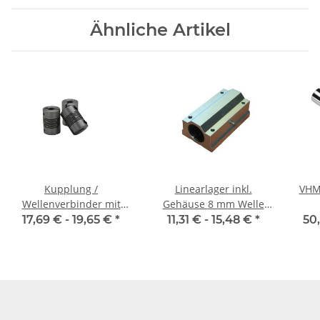
Ähnliche Artikel
Kupplung /
Linearlager inkl.
VHM
Wellenverbinder mit
Gehäuse 8 mm Welle
Klemmnaben WSV-K 18
SMA-L
17,69 € -
19,65 €
*
11,31 € -
15,48 €
*
50
Alu Innendurchmesser
6,35H7 / 6H7