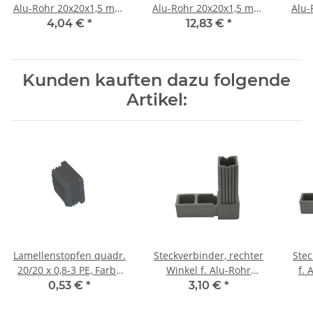
Alu-Rohr 20x20x1,5 mm,
Alu-Rohr 20x20x1,5 mm,
Alu-
PA grau Glasfaser
PA schwarz mit
PA s
4,04 €
*
12,83 €
*
verstärkt
Stahlkern
Kunden kauften dazu folgende
Artikel:
Lamellenstopfen quadr.
Steckverbinder, rechter
Stec
20/20 x 0,8-3 PE, Farbe
Winkel f. Alu-Rohr
f. 
schwarz
20x20x1,5 mm, PA grau
mm, PA grau Glas
0,53 €
*
3,10 €
*
Glasfaser verstärkt