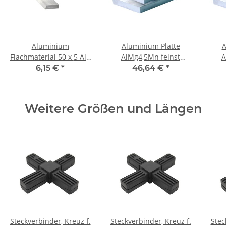
Aluminium
Aluminium Platte
A
Flachmaterial 50 x 5 Alu
AlMg4,5Mn feinst
A
Flachstange 500 mm ±
gefräst 20 mm x 300 mm
gefr
6,15 €
*
46,64 €
*
5mm
x 100 mm, Alu, je Stk.
x 2
Weitere Größen und Längen
Steckverbinder, Kreuz f.
Steckverbinder, Kreuz f.
Stec