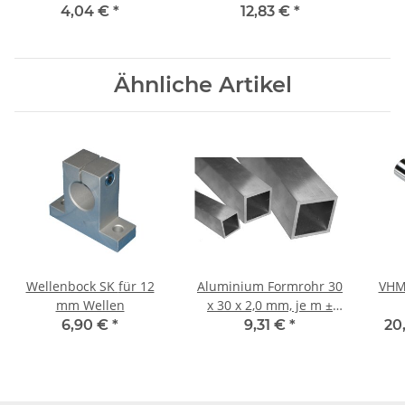
PA grau Glasfaser
PA schwarz mit
PA s
4,04 €
*
12,83 €
*
verstärkt
Stahlkern
Ähnliche Artikel
Wellenbock SK für 12
Aluminium Formrohr 30
VHM
mm Wellen
x 30 x 2,0 mm, je m ±
5mm, Alu Vierkantrohr
6,90 €
*
9,31 €
*
20
quadratisch