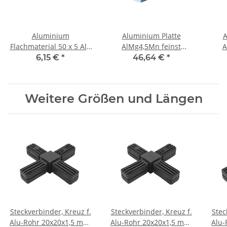
Aluminium
Aluminium Platte
A
Flachmaterial 50 x 5 Alu
AlMg4,5Mn feinst
A
Flachstange 500 mm ±
gefräst 20 mm x 300 mm
gefr
6,15 €
*
46,64 €
*
5mm
x 100 mm, Alu, je Stk.
x 2
Weitere Größen und Längen
Steckverbinder, Kreuz f.
Steckverbinder, Kreuz f.
Stec
Alu-Rohr 20x20x1,5 mm,
Alu-Rohr 20x20x1,5 mm,
Alu-