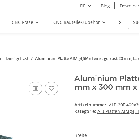
DE
Blog
Downloa
CNC Fräse
CNC Bauteile/Zubehör
Elektro
 - feinstgefräst
Aluminium Platte AlMg4,5Mn feinst gefräst 20 mm, Läng
Aluminium Platte
mm x 300 mm x 4
Artikelnummer:
ALP-20F 400x3
Kategorie:
Alu Platten AlMg4,5
Breite