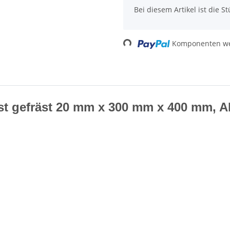
x
Bei diesem Artikel ist die Stü
Komponenten wer
Loading...
t gefräst 20 mm x 300 mm x 400 mm, Alu