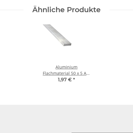
Ähnliche Produkte
Aluminium
Flachmaterial 50 x 5 Alu
Flachstange je 100 mm
1,97 €
*
± 5mm