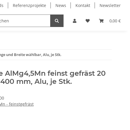
ds
Referenzprojekte
News
Kontakt
Newsletter
Frässpindeln
Lagertechnik
Lineartechnik
0,00 €
e und Breite wählbar, Alu, je Stk.
 AlMg4,5Mn feinst gefräst 20
00 mm, Alu, je Stk.
00
Mn - feinstgefräst