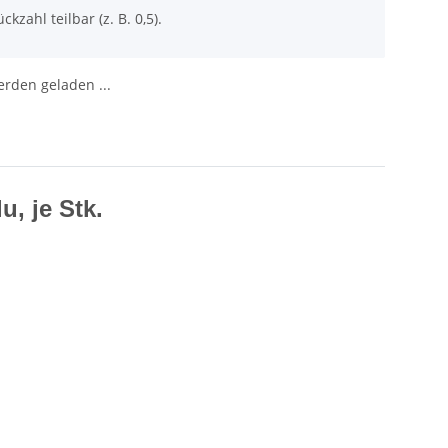
ckzahl teilbar (z. B. 0,5).
den geladen ...
, je Stk.