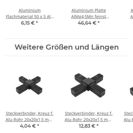
Aluminium
Aluminium Platte
A
Flachmaterial 50 x 5 Alu
AlMg4,5Mn feinst
A
Flachstange 500 mm ±
gefräst 20 mm x 300 mm
gefr
6,15 €
*
46,64 €
*
5mm
x 100 mm, Alu, je Stk.
x 2
Weitere Größen und Längen
Steckverbinder, Kreuz f.
Steckverbinder, Kreuz f.
Stec
Alu-Rohr 20x20x1,5 mm,
Alu-Rohr 20x20x1,5 mm,
Alu-
PA grau Glasfaser
PA schwarz mit
PA s
4,04 €
*
12,83 €
*
verstärkt
Stahlkern