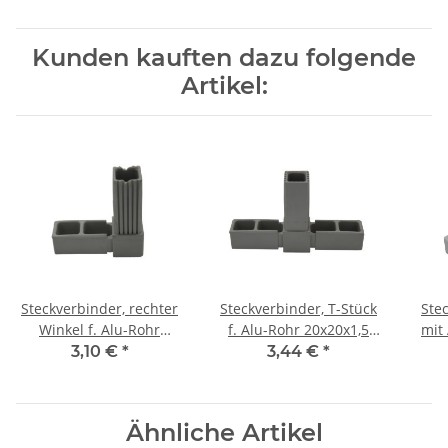
Kunden kauften dazu folgende
Artikel:
Steckverbinder, rechter
Steckverbinder, T-Stück
Ste
Winkel f. Alu-Rohr
f. Alu-Rohr 20x20x1,5
mit
20x20x1,5 mm, PA grau
mm, PA grau Glasfaser
20x20
3,10 €
*
3,44 €
*
Glasfaser verstärkt
verstärkt
Gl
Ähnliche Artikel