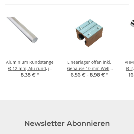
Aluminium Rundstange
Linearlager offen inkl.
VHM
Ø 12 mm, Alu rund, je
Gehäuse 10 mm Welle
Ø
1m ± 5mm, AlMgSi0,5
SBR
8,38 €
*
6,56 € -
8,98 €
*
16
Newsletter Abonnieren