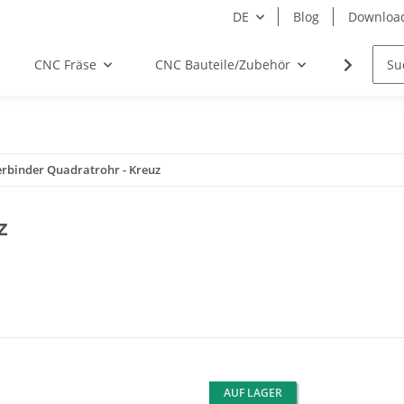
DE
Blog
Downloa
CNC Fräse
CNC Bauteile/Zubehör
Elektro
erbinder Quadratrohr - Kreuz
z
AUF LAGER