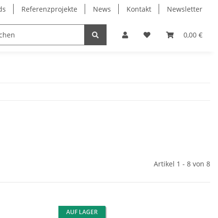
ds
Referenzprojekte
News
Kontakt
Newsletter
Frässpindeln
Lagertechnik
Lineartechnik
0,00 €
Artikel 1 - 8 von 8
AUF LAGER