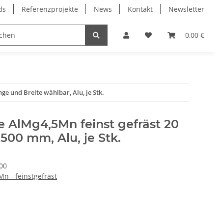
ds
Referenzprojekte
News
Kontakt
Newsletter
Frässpindeln
Lagertechnik
Lineartechnik
0,00 €
e und Breite wählbar, Alu, je Stk.
 AlMg4,5Mn feinst gefräst 20
00 mm, Alu, je Stk.
00
Mn - feinstgefräst