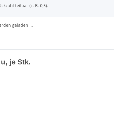
ckzahl teilbar (z. B. 0,5).
den geladen ...
, je Stk.