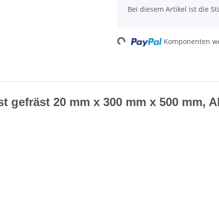
x
Bei diesem Artikel ist die Stü
Komponenten wer
Loading...
t gefräst 20 mm x 300 mm x 500 mm, Alu