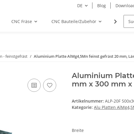
DE
Blog
Downloa
CNC Fräse
CNC Bauteile/Zubehör
Elektro
 - feinstgefräst
Aluminium Platte AlMg4,5Mn feinst gefräst 20 mm, Läng
Aluminium Platte
mm x 300 mm x 5
Artikelnummer:
ALP-20F 500x3
Kategorie:
Alu Platten AlMg4,5
Breite