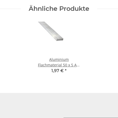
Ähnliche Produkte
Aluminium
Flachmaterial 50 x 5 Alu
Flachstange je 100 mm
1,97 €
*
± 5mm