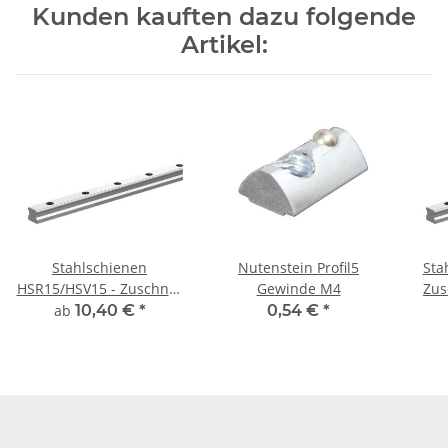
Kunden kauften dazu folgende
Artikel:
Stahlschienen
Nutenstein Profil5
Sta
HSR15/HSV15 - Zuschnitt
Gewinde M4
Zus
frei wählbar
ab
10,40 €
*
0,54 €
*