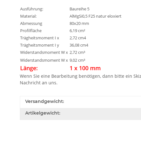
Ausführung:
Baureihe 5
Material:
AlMgSi0,5 F25 natur eloxiert
Abmessung
80x20 mm
Profilfläche
6,19 cm²
Trägheitsmoment I x
2,72 cm4
Trägheitsmoment I y
36,08 cm4
Widerstandsmoment W x
2,72 cm³
Widerstandsmoment W x
9,02 cm³
Länge:
1 x 100 mm
Wenn Sie eine Bearbeitung benötigen, dann bitte ein Sk
Nachricht an uns.
Versandgewicht:
Artikelgewicht: