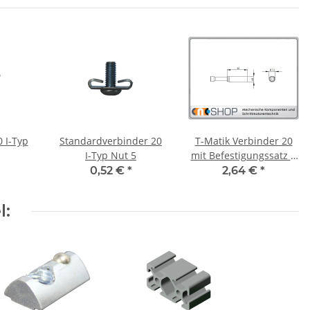
 I-Typ
Standardverbinder 20
T-Matik Verbinder 20
I-Typ Nut 5
mit Befestigungssatz I-
Typ Nut 5
0,52 €
*
2,64 €
*
l: