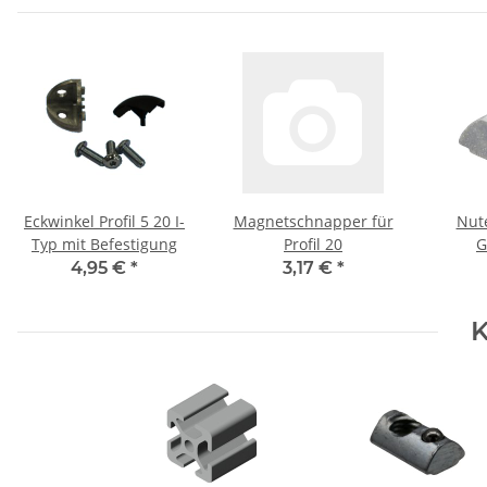
Eckwinkel Profil 5 20 I-
Magnetschnapper für
Nute
Typ mit Befestigung
Profil 20
G
4,95 €
*
3,17 €
*
K