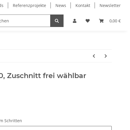
ds
Referenzprojekte
News
Kontakt
Newsletter
Frässpindeln
Lagertechnik
Lineartechnik
0,00 €
0, Zuschnitt frei wählbar
m Schritten