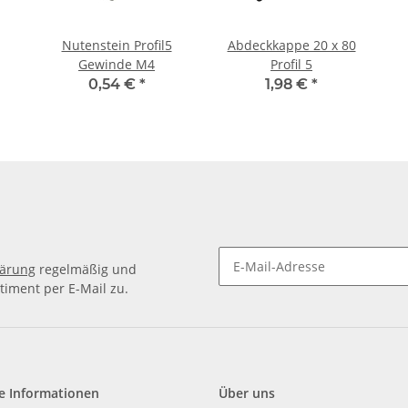
Nutenstein Profil5
Abdeckkappe 20 x 80
Gewinde M4
Profil 5
0,54 €
*
1,98 €
*
lärung
regelmäßig und
timent per E-Mail zu.
e Informationen
Über uns