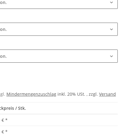
ion.
ion.
ion.
zgl.
Mindermengenzuschlag
inkl. 20% USt. , zzgl.
Versand
ckpreis / Stk.
 €
*
 €
*