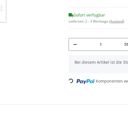
Sofort verfügbar
Lieferzeit:
2 - 3 Werktage
(Ausland)
St
x
Bei diesem Artikel ist die Stü
Loading...
Komponenten wer