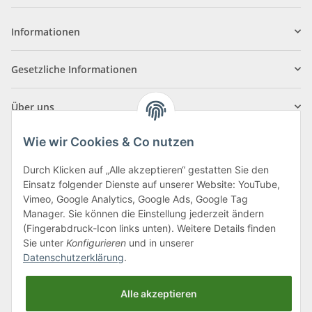
Informationen
Gesetzliche Informationen
Über uns
Wie wir Cookies & Co nutzen
Durch Klicken auf „Alle akzeptieren“ gestatten Sie den
Einsatz folgender Dienste auf unserer Website: YouTube,
Klagenfurter Straße 29
Vimeo, Google Analytics, Google Ads, Google Tag
9556 Liebenfels
Manager. Sie können die Einstellung jederzeit ändern
(Fingerabdruck-Icon links unten). Weitere Details finden
Montag bis Donnerstag: 8:00 bis 16:30 Uhr
Sie unter
Konfigurieren
und in unserer
Freitag: 8:00 bis 12:00 Uhr
Datenschutzerklärung
.
Tel.:
0043 (0) 4262 50900
Alle akzeptieren
E-Mail:
office@cncshop.at