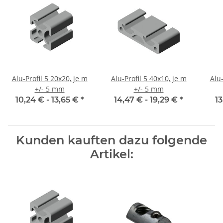
Alu-Profil 5 20x20, je m
Alu-Profil 5 40x10, je m
Alu-
+/- 5 mm
+/- 5 mm
10,24 € -
13,65 €
*
14,47 € -
19,29 €
*
13
Kunden kauften dazu folgende
Artikel: