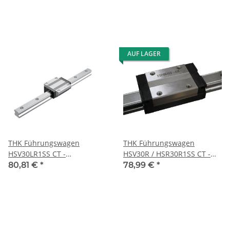
AUF LAGER
THK Führungswagen
THK Führungswagen
HSV30LR1SS CT -
HSV30R / HSR30R1SS CT -
Stahlschlitten
Stahlschlitten
80,81 €
*
78,99 €
*