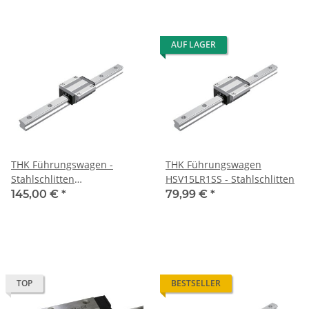
AUF LAGER
THK Führungswagen -
THK Führungswagen
Stahlschlitten
HSV15LR1SS - Stahlschlitten
HSR25LR1SSCO(GK) -
145,00 €
*
79,99 €
*
Mittlere Vorspannung
TOP
BESTSELLER