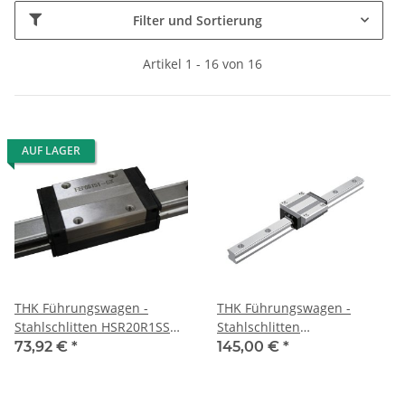
Filter und Sortierung
Artikel 1 - 16 von 16
AUF LAGER
THK Führungswagen -
THK Führungswagen -
Stahlschlitten HSR20R1SS
Stahlschlitten
(GK)
HSR25LR1SSC1(GK) - leichte
73,92 €
*
145,00 €
*
Vorspannung