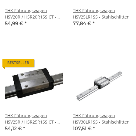
THK Führungswagen
THK Führungswagen
HSV20R / HSR20R1SS CT -
HSV25LR1SS - Stahlschlitten
Stahlschlitten
54,99 €
*
77,84 €
*
BESTSELLER
THK Führungswagen
THK Führungswagen
HSV25R / HSR25R1SS CT -
HSV30LR1SS - Stahlschlitten
Stahlschlitten
54,12 €
*
107,51 €
*