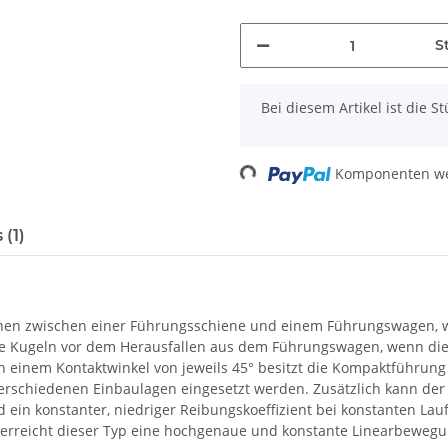
St
x
Bei diesem Artikel ist die Stü
Komponenten wer
Loading...
(1)
bahnen zwischen einer Führungsschiene und einem Führungswagen, 
ie Kugeln vor dem Herausfallen aus dem Führungswagen, wenn die
 einem Kontaktwinkel von jeweils 45° besitzt die Kompaktführung 
 verschiedenen Einbaulagen eingesetzt werden. Zusätzlich kann d
ird ein konstanter, niedriger Reibungskoeffizient bei konstanten L
erreicht dieser Typ eine hochgenaue und konstante Linearbeweg