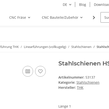
DE
Blog
Downloa
CNC Fräse
CNC Bauteile/Zubehör
Elektro
nführung THK
Linearführungen (vollkugelig)
Stahlschienen
Stahlsch
Stahlschienen HS
Artikelnummer:
53137
Kategorie:
Stahlschienen
Hersteller:
THK
Länge 1