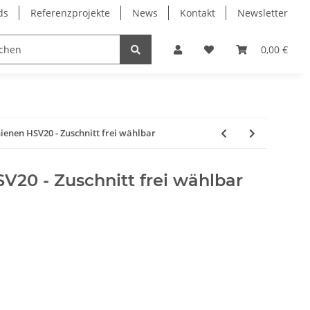
ds
Referenzprojekte
News
Kontakt
Newsletter
Frässpindeln
Lagertechnik
Lineartechnik
0,00 €
ienen HSV20 - Zuschnitt frei wählbar
V20 - Zuschnitt frei wählbar