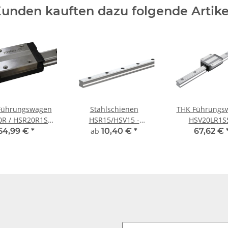
unden kauften dazu folgende Artike
Führungswagen
Stahlschienen
THK Führungs
0R / HSR20R1SS
HSR15/HSV15 -
HSV20LR1SS
 Stahlschlitten
Zuschnitt frei wählbar
Stahlschlit
54,99 €
*
ab
10,40 €
*
67,62 €