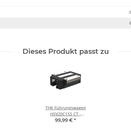
Dieses Produkt passt zu
THK Führungswagen
HSV20C1SS CT -
Stahlschlitten
99,99 €
*