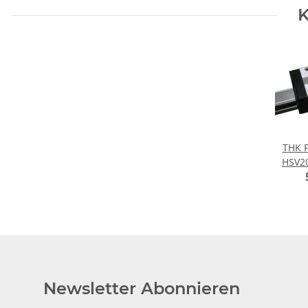
K
THK 
HSV2
CT -
Newsletter Abonnieren