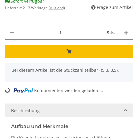
Sofort verfügbar
Frage zum Artikel
Lieferzeit:
2 - 3 Werktage
(Ausland)
Stk.
x
Bei diesem Artikel ist die Stückzahl teilbar (z. B. 0,5).
Komponenten werden geladen ...
Loading...
Beschreibung
Aufbau und Merkmale
Die Kugeln laufen in vier präzisionsgeschliffene