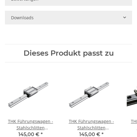
Downloads
Dieses Produkt passt zu
THK Führungswagen -
THK Führungswagen -
TH
Stahlschlitten
Stahlschlitten
HSR25LR1SSC1(GK) -
HSR25LR1SSCO(GK) -
145,00 €
*
145,00 €
*