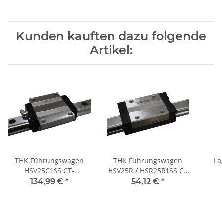
leichte Vorspannung
Mittlere Vorspannung
Kunden kauften dazu folgende
Artikel:
THK Führungswagen
THK Führungswagen
La
HSV25C1SS CT-
HSV25R / HSR25R1SS CT
Stahlschlitten
- Stahlschlitten
134,99 €
*
54,12 €
*