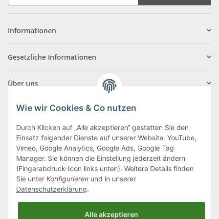
Informationen
Gesetzliche Informationen
Über uns
Wie wir Cookies & Co nutzen
Durch Klicken auf „Alle akzeptieren“ gestatten Sie den
Einsatz folgender Dienste auf unserer Website: YouTube,
Klagenfurter Straße 29
Vimeo, Google Analytics, Google Ads, Google Tag
9556 Liebenfels
Manager. Sie können die Einstellung jederzeit ändern
(Fingerabdruck-Icon links unten). Weitere Details finden
Montag bis Donnerstag: 8:00 bis 16:30 Uhr
Sie unter
Konfigurieren
und in unserer
Freitag: 8:00 bis 12:00 Uhr
Datenschutzerklärung
.
Tel.:
0043 (0) 4262 50900
Alle akzeptieren
E-Mail:
office@cncshop.at