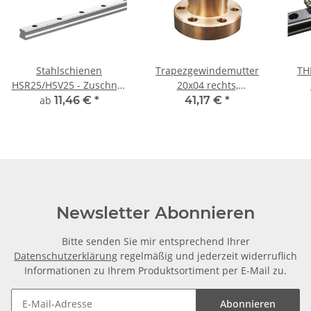
Stahlschienen
Trapezgewindemutter
TH
HSR25/HSV25 - Zuschnitt
20x04 rechts,
frei wählbar
einbaufertige
ab
11,46 €
*
41,17 €
*
Flanschmutter RG7
Newsletter Abonnieren
Bitte senden Sie mir entsprechend Ihrer
Datenschutzerklärung
regelmäßig und jederzeit widerruflich
Informationen zu Ihrem Produktsortiment per E-Mail zu.
Abonnieren