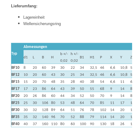
Lieferumfang:
Lagereinheit
Wellensicherungsring
Abmessungen
Typ
b +/-
h +/-
d1
L
B
H
B1
H1
P
X
Y
Z
0,02
0,02
BF10
8
20
60
39
30
22
34
32,5
46
6,6
10,8
5
BF12
10
20
60
43
30
25
34
32,5
46
6,6
10,8
5,5
BF15
15
20
70
48
35
28
40
38
54
6,6
11
6,5
BF17
17
23
86
64
43
39
50
55
68
9
14
8,5
BF20
20
26
86
60
44
34
52
50
70
9
14
8,5
BF25
25
30
106
80
53
48
64
70
85
11
17
11
BF30
30
32
128
89
64
51
76
78
102
14
20
13
BF35
35
32
140
96
70
52
88
79
114
14
20
13
BF40
40
37
160
110
80
60
100
90
130
18
26
17,