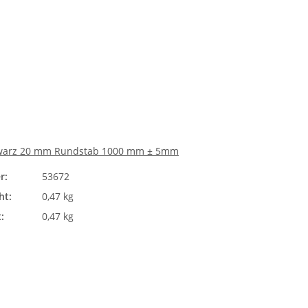
warz 20 mm Rundstab 1000 mm ± 5mm
r:
53672
ht:
0,47 kg
:
0,47 kg