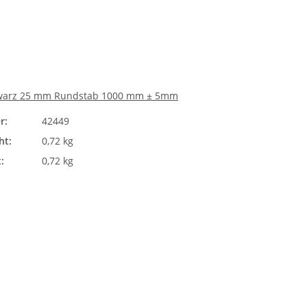
warz 25 mm Rundstab 1000 mm ± 5mm
r:
42449
ht:
0,72 kg
:
0,72 kg