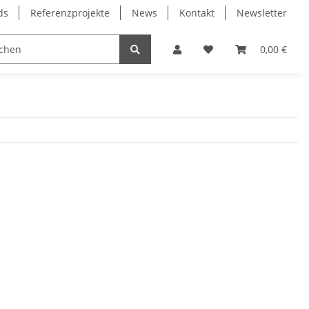
ds
Referenzprojekte
News
Kontakt
Newsletter
Frässpindeln
Lagertechnik
Lineartechnik
0,00 €