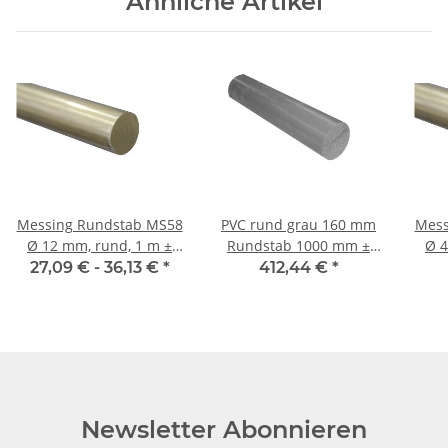
Ähnliche Artikel
Messing Rundstab MS58
PVC rund grau 160 mm
Mess
Ø 12 mm, rund, 1 m ±
Rundstab 1000 mm ±
Ø 40 mm, rund, 1 m ±
5mm
5mm
27,09 € -
36,13 €
*
412,44 €
*
Newsletter Abonnieren