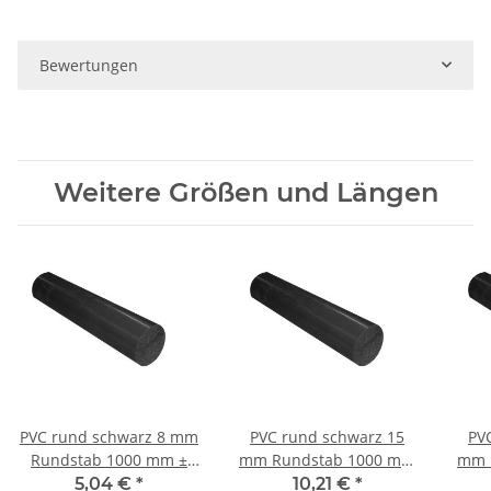
Bewertungen
Weitere Größen und Längen
PVC rund schwarz 8 mm
PVC rund schwarz 15
PVC
Rundstab 1000 mm ±
mm Rundstab 1000 mm
mm 
5mm
± 5mm
5,04 €
*
10,21 €
*