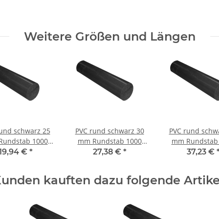
Weitere Größen und Längen
und schwarz 25
PVC rund schwarz 30
PVC rund schwar
undstab 1000
mm Rundstab 1000
mm Rundstab
mm ± 5mm
mm ± 5mm
mm ± 5m
19,94 €
*
27,38 €
*
37,23 €
unden kauften dazu folgende Artike