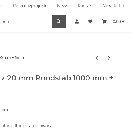
ds
Referenzprojekte
News
Kontakt
Newsletter
Frässpindeln
Lagertechnik
Lineartechnik
0,00 €
000 mm ± 5mm
rz 20 mm Rundstab 1000 mm ±
0 mm
lchlorid Rundstab schwarz