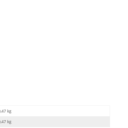
0,47 kg
0,47
kg