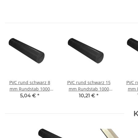
PVC rund schwarz 8
PVC rund schwarz 15
PVC r
mm Rundstab 1000
mm Rundstab 1000
mm R
mm ± 5mm
mm ± 5mm
5,04 €
*
10,21 €
*
K