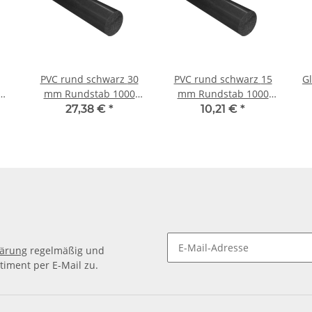
PVC rund schwarz 30
PVC rund schwarz 15
Gl
mm Rundstab 1000
mm Rundstab 1000
±
mm ± 5mm
mm ± 5mm
27,38 €
*
10,21 €
*
lärung
regelmäßig und
timent per E-Mail zu.