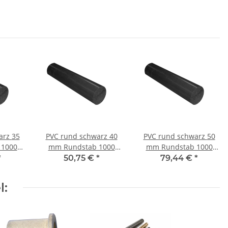
z 35
PVC rund schwarz 40
PVC rund schwarz 50
 1000
mm Rundstab 1000
mm Rundstab 1000
m
mm ± 5mm
mm ± 5mm
*
50,75 €
*
79,44 €
*
l: