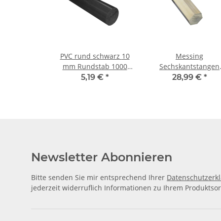
PVC rund schwarz 10
Messing
mm Rundstab 1000
Sechskantstangen
mm ± 5mm
MS58 10 mm, je m 
5,19 €
*
28,99 €
*
5mm
Newsletter Abonnieren
Bitte senden Sie mir entsprechend Ihrer
Datenschutzerk
jederzeit widerruflich Informationen zu Ihrem Produktsor