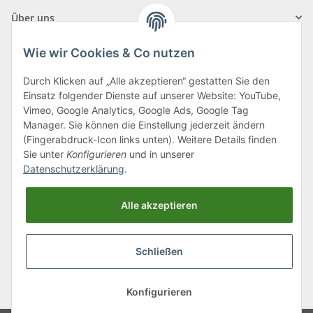
Über uns
Wie wir Cookies & Co nutzen
Durch Klicken auf „Alle akzeptieren“ gestatten Sie den
Einsatz folgender Dienste auf unserer Website: YouTube,
Klagenfurter Straße 29
Vimeo, Google Analytics, Google Ads, Google Tag
9556 Liebenfels
Manager. Sie können die Einstellung jederzeit ändern
(Fingerabdruck-Icon links unten). Weitere Details finden
Montag bis Donnerstag: 8:00 bis 16:30 Uhr
Sie unter
Konfigurieren
und in unserer
Freitag: 8:00 bis 12:00 Uhr
Datenschutzerklärung
.
Tel.:
0043 (0) 4262 50900
Alle akzeptieren
E-Mail:
office@cncshop.at
Schließen
* Alle Preise inkl. gesetzlicher USt., zzgl.
Versand
, zzgl.
Mindermengenzuschlag
Konfigurieren