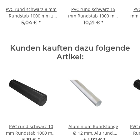
PVC rund schwarz 8 mm
PVC rund schwarz 15
PVC
Rundstab 1000 mm ±
mm Rundstab 1000 mm
mm 
5mm
± 5mm
5,04 €
*
10,21 €
*
Kunden kauften dazu folgende
Artikel:
PVC rund schwarz 10
Aluminium Rundstange
PVC r
mm Rundstab 1000 mm
Ø 12 mm, Alu rund,
Ru
± 5mm
AlMgSi0,5,
5,19 €
*
ab
1,92 €
*