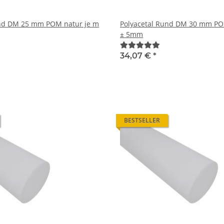
und DM 25 mm POM natur je m
Polyacetal Rund DM 30 mm PO
± 5mm
34,07 €
*
BESTSELLER