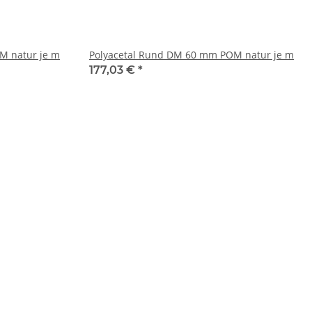
M natur je m
Polyacetal Rund DM 60 mm POM natur je m
177,03 €
*