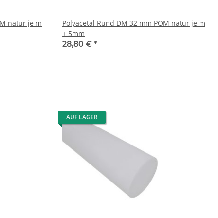
M natur je m
Polyacetal Rund DM 32 mm POM natur je m
± 5mm
28,80 €
*
AUF LAGER