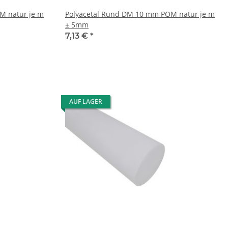
M natur je m
Polyacetal Rund DM 10 mm POM natur je m
± 5mm
7,13 €
*
AUF LAGER