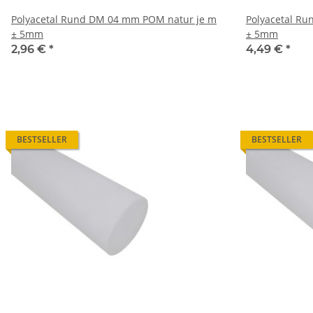
Polyacetal Rund DM 04 mm POM natur je m
Polyacetal R
± 5mm
± 5mm
2,96 €
*
4,49 €
*
BESTSELLER
BESTSELLER