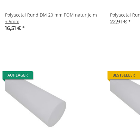
Polyacetal Rund DM 20 mm POM natur je m
Polyacetal R
± 5mm
22,91 €
*
16,51 €
*
AUF LAGER
BESTSELLER