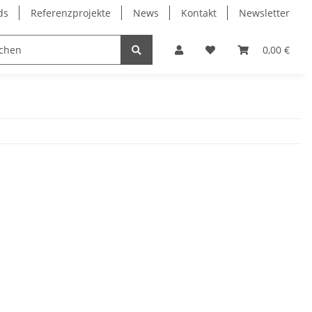
ds
Referenzprojekte
News
Kontakt
Newsletter
Frässpindeln
Lagertechnik
Lineartechnik
0,00 €