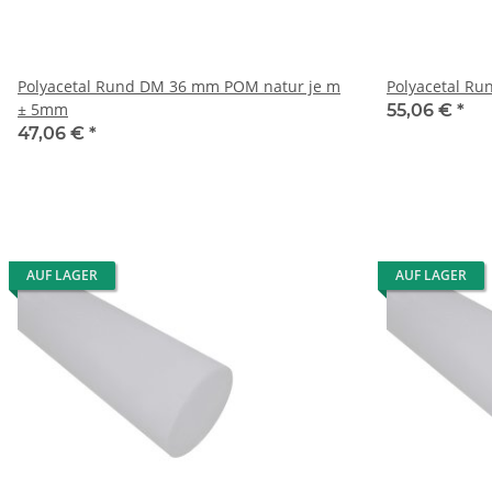
Polyacetal Rund DM 36 mm POM natur je m
Polyacetal R
± 5mm
55,06 €
*
47,06 €
*
AUF LAGER
AUF LAGER