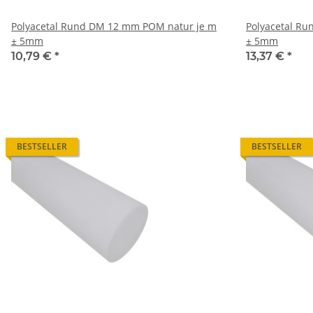
Polyacetal Rund DM 12 mm POM natur je m
Polyacetal R
± 5mm
± 5mm
10,79 €
*
13,37 €
*
BESTSELLER
BESTSELLER