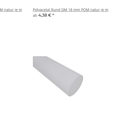
M natur je m
Polyacetal Rund DM 18 mm POM natur je m
ab
4,38 €
*