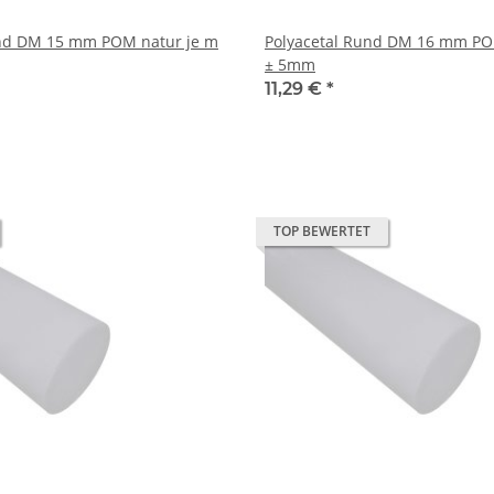
und DM 15 mm POM natur je m
Polyacetal Rund DM 16 mm PO
± 5mm
11,29 €
*
TOP BEWERTET