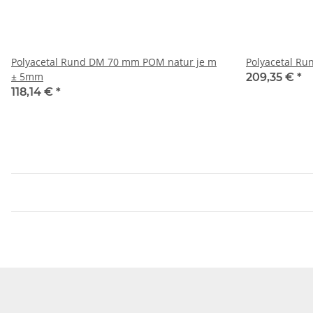
Polyacetal Rund DM 70 mm POM natur je m
Polyacetal R
± 5mm
209,35 €
*
118,14 €
*