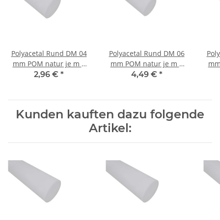
Polyacetal Rund DM 04
Polyacetal Rund DM 06
Pol
mm POM natur je m ±
mm POM natur je m ±
mm 
5mm
5mm
2,96 €
*
4,49 €
*
Kunden kauften dazu folgende
Artikel: