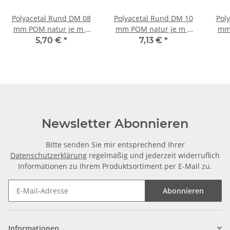
Polyacetal Rund DM 08
Polyacetal Rund DM 10
Pol
mm POM natur je m ±
mm POM natur je m ±
mm 
5mm
5mm
5,70 €
*
7,13 €
*
Newsletter Abonnieren
Bitte senden Sie mir entsprechend Ihrer
Datenschutzerklärung
regelmäßig und jederzeit widerruflich
Informationen zu Ihrem Produktsortiment per E-Mail zu.
Abonnieren
Informationen