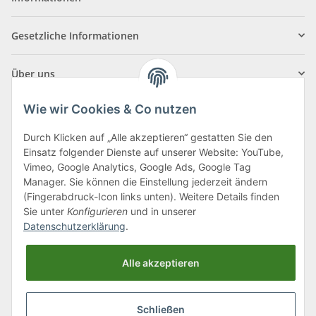
Gesetzliche Informationen
Über uns
Wie wir Cookies & Co nutzen
Durch Klicken auf „Alle akzeptieren“ gestatten Sie den
Einsatz folgender Dienste auf unserer Website: YouTube,
Klagenfurter Straße 29
Vimeo, Google Analytics, Google Ads, Google Tag
9556 Liebenfels
Manager. Sie können die Einstellung jederzeit ändern
(Fingerabdruck-Icon links unten). Weitere Details finden
Montag bis Donnerstag: 8:00 bis 16:30 Uhr
Sie unter
Konfigurieren
und in unserer
Freitag: 8:00 bis 12:00 Uhr
Datenschutzerklärung
.
Tel.:
0043 (0) 4262 50900
Alle akzeptieren
E-Mail:
office@cncshop.at
Schließen