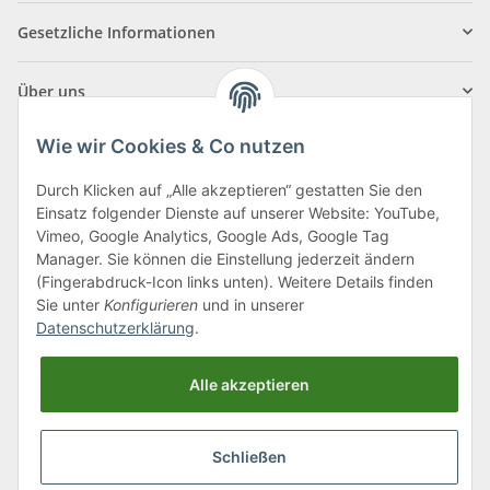
Gesetzliche Informationen
Über uns
Wie wir Cookies & Co nutzen
Durch Klicken auf „Alle akzeptieren“ gestatten Sie den
Einsatz folgender Dienste auf unserer Website: YouTube,
Klagenfurter Straße 29
Vimeo, Google Analytics, Google Ads, Google Tag
9556 Liebenfels
Manager. Sie können die Einstellung jederzeit ändern
(Fingerabdruck-Icon links unten). Weitere Details finden
Montag bis Donnerstag: 8:00 bis 16:30 Uhr
Sie unter
Konfigurieren
und in unserer
Freitag: 8:00 bis 12:00 Uhr
Datenschutzerklärung
.
Tel.:
0043 (0) 4262 50900
Alle akzeptieren
E-Mail:
office@cncshop.at
Schließen