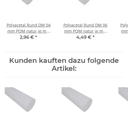
Polyacetal Rund DM 04
Polyacetal Rund DM 06
Pol
mm POM natur je m ±
mm POM natur je m ±
mm 
5mm
5mm
2,96 €
*
4,49 €
*
Kunden kauften dazu folgende
Artikel: