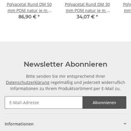
Polyacetal Rund DM 50
Polyacetal Rund DM 30
Pol
mm POM natur je m ±
mm POM natur je m ±
mm 
5mm
5mm
86,90 €
*
34,07 €
*
Newsletter Abonnieren
Bitte senden Sie mir entsprechend Ihrer
Datenschutzerklärung
regelmäßig und jederzeit widerruflich
Informationen zu Ihrem Produktsortiment per E-Mail zu.
Abonnieren
Informationen