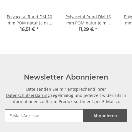
Polyacetal Rund DM 20
Polyacetal Rund DM 16
Pol
mm POM natur je m ±
mm POM natur je m ±
mm 
5mm
5mm
16,51 €
*
11,29 €
*
Newsletter Abonnieren
Bitte senden Sie mir entsprechend Ihrer
Datenschutzerklärung
regelmäßig und jederzeit widerruflich
Informationen zu Ihrem Produktsortiment per E-Mail zu.
Abonnieren