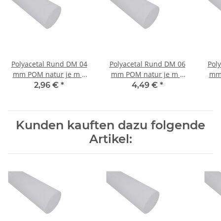
Polyacetal Rund DM 04
Polyacetal Rund DM 06
Pol
mm POM natur je m ±
mm POM natur je m ±
mm 
5mm
5mm
2,96 €
*
4,49 €
*
Kunden kauften dazu folgende
Artikel: