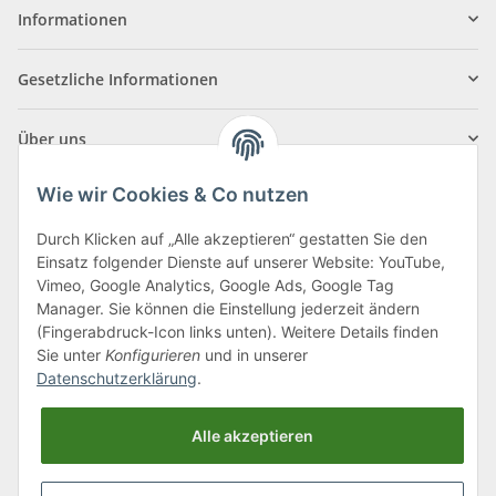
Informationen
Gesetzliche Informationen
Über uns
Wie wir Cookies & Co nutzen
Durch Klicken auf „Alle akzeptieren“ gestatten Sie den
Einsatz folgender Dienste auf unserer Website: YouTube,
Klagenfurter Straße 29
Vimeo, Google Analytics, Google Ads, Google Tag
9556 Liebenfels
Manager. Sie können die Einstellung jederzeit ändern
(Fingerabdruck-Icon links unten). Weitere Details finden
Montag bis Donnerstag: 8:00 bis 16:30 Uhr
Sie unter
Konfigurieren
und in unserer
Freitag: 8:00 bis 12:00 Uhr
Datenschutzerklärung
.
Tel.:
0043 (0) 4262 50900
Alle akzeptieren
E-Mail:
office@cncshop.at