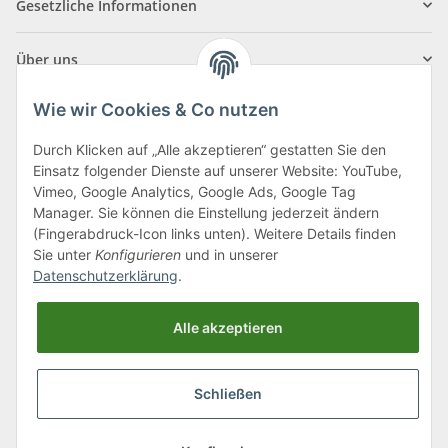
Gesetzliche Informationen
Über uns
Wie wir Cookies & Co nutzen
Durch Klicken auf „Alle akzeptieren“ gestatten Sie den
Einsatz folgender Dienste auf unserer Website: YouTube,
Klagenfurter Straße 29
Vimeo, Google Analytics, Google Ads, Google Tag
9556 Liebenfels
Manager. Sie können die Einstellung jederzeit ändern
(Fingerabdruck-Icon links unten). Weitere Details finden
Montag bis Donnerstag: 8:00 bis 16:30 Uhr
Sie unter
Konfigurieren
und in unserer
Freitag: 8:00 bis 12:00 Uhr
Datenschutzerklärung
.
Tel.:
0043 (0) 4262 50900
Alle akzeptieren
E-Mail:
office@cncshop.at
Schließen