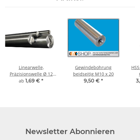
Linearwelle,
Gewindebohrung
HSS
Präzisionswelle Ø 12
beidseitig M10 x 20
mm, gehärtet,
ab
1,69 €
*
9,50 €
*
3
millimetergenauer
Zuschnitt
Newsletter Abonnieren