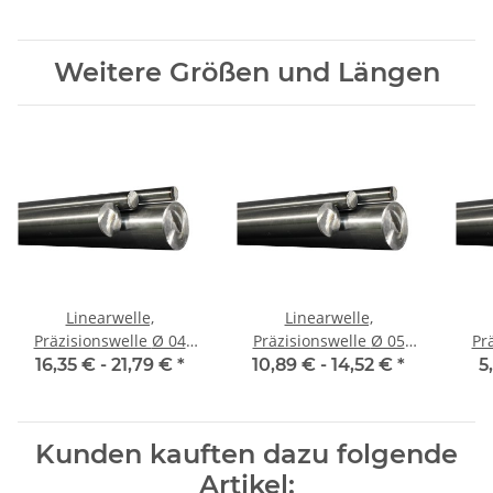
Weitere Größen und Längen
Linearwelle,
Linearwelle,
Präzisionswelle Ø 04
Präzisionswelle Ø 05
Prä
mm, 500 mm, gehärtet
mm, 500 mm, gehärtet
mm,
16,35 € -
21,79 €
*
10,89 € -
14,52 €
*
5
Kunden kauften dazu folgende
Artikel: