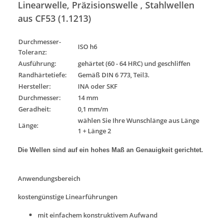
Linearwelle, Präzisionswelle , Stahlwellen
aus CF53 (1.1213)
Durchmesser-
ISO h6
Toleranz
:
Ausführung
:
gehärtet (60 - 64 HRC) und geschliffen
Randhärtetiefe:
Gemäß DIN 6 773, Teil3.
Hersteller:
INA oder SKF
Durchmesser:
14 mm
Geradheit:
0,1 mm/m
wählen Sie Ihre Wunschlänge aus Länge
Länge:
1 + Länge 2
Die Wellen sind auf ein hohes Maß an Genauigkeit gerichtet.
Anwendungsbereich
kostengünstige Linearführungen
mit einfachem konstruktivem Aufwand