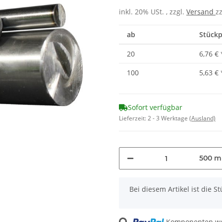
inkl. 20% USt. , zzgl.
Versand
z
ab
Stückp
20
6,76 €
100
5,63 €
Sofort verfügbar
Lieferzeit:
2 - 3 Werktage
(Ausland)
500 
x
Bei diesem Artikel ist die Stü
Komponenten wer