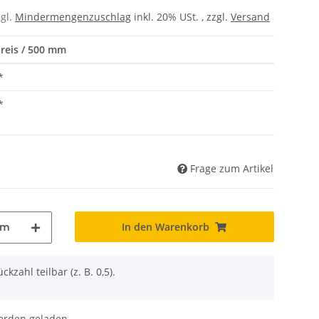
zgl.
Mindermengenzuschlag
inkl. 20% USt. , zzgl.
Versand
reis / 500 mm
*
*
Frage zum Artikel
In den Warenkorb
mm
ckzahl teilbar (z. B. 0,5).
den geladen ...