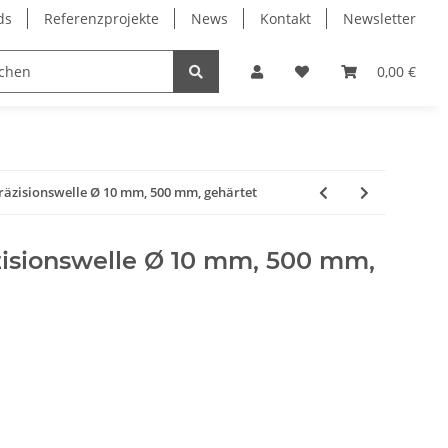
ds
Referenzprojekte
News
Kontakt
Newsletter
Frässpindeln
Lagertechnik
Lineartechnik
0,00 €
Präzisionswelle Ø 10 mm, 500 mm, gehärtet
zisionswelle Ø 10 mm, 500 mm,