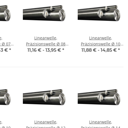
e,
Linearwelle,
Linearwelle,
07
Präzisionswelle Ø 08
Präzisionswelle Ø 10
 mm,
mm, je m ± 5 mm,
mm, je m ± 5 mm,
43 €
*
11,16 € -
13,95 €
*
11,88 € -
14,85 €
*
gehärtet
gehärtet
e,
Linearwelle,
Linearwelle,
10
Präzisionswelle Ø 12
Präzisionswelle Ø 14