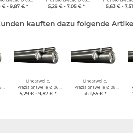
00 mm, gehärtet
mm, 500 mm, gehärtet
mm, 500 mm, ge
9 € -
9,87 €
*
5,29 € -
7,05 €
*
5,63 € -
7,5
unden kauften dazu folgende Artike
Linearwelle,
Linearwelle,
Präzisionswelle Ø 06
Präzisionswelle Ø 08
et
mm, 500 mm, gehärtet
mm, gehärtet,
m
5,29 € -
9,87 €
*
ab
1,55 €
*
millimetergenauer
Zuschnitt