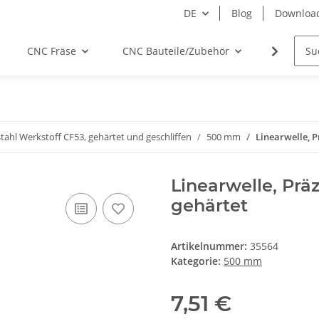
DE
Blog
Downloa
CNC Fräse
CNC Bauteile/Zubehör
Elektro
tahl Werkstoff CF53, gehärtet und geschliffen
500 mm
Linearwelle, 
Linearwelle, Prä
gehärtet
Artikelnummer:
35564
Kategorie:
500 mm
7,51 €