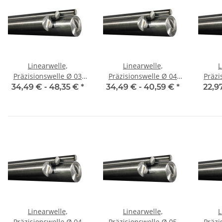
Linearwelle,
Linearwelle,
L
Präzisionswelle Ø 03
Präzisionswelle Ø 04
Präzis
mm, je m ± 5 mm,
mm, je m ± 5 mm,
mm,
34,49 € -
48,35 €
*
34,49 € -
40,59 €
*
22,9
gehärtet
gehärtet
Linearwelle,
Linearwelle,
L
Präzisionswelle Ø 04
Präzisionswelle Ø 05
Präzis