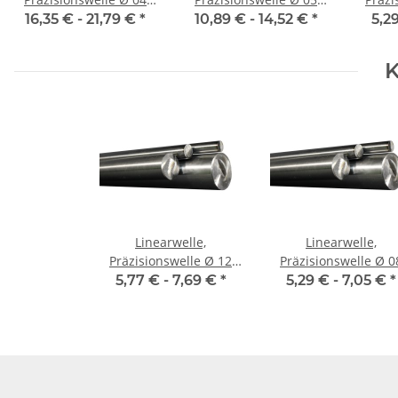
mm, 500 mm, gehärtet
mm, 500 mm, gehärtet
mm, 5
16,35 € -
21,79 €
*
10,89 € -
14,52 €
*
5,2
K
Linearwelle,
Linearwelle,
Präzisionswelle Ø 12
Präzisionswelle Ø 08
mm, 500 mm, gehärtet
mm, 500 mm, gehärt
5,77 € -
7,69 €
*
5,29 € -
7,05 €
*