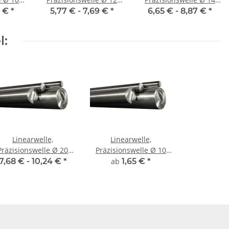
härtet
mm, 500 mm, gehärtet
mm, 500 mm, gehärtet
1 €
*
5,77 € -
7,69 €
*
6,65 € -
8,87 €
*
l:
Linearwelle,
Linearwelle,
Präzisionswelle Ø 20
Präzisionswelle Ø 10
m, 500 mm, gehärtet
mm, gehärtet,
7,68 € -
10,24 €
*
ab
1,65 €
*
millimetergenauer
Zuschnitt