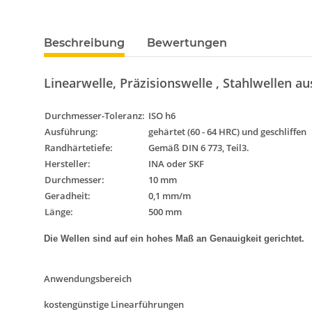
Beschreibung
Bewertungen
Linearwelle, Präzisionswelle , Stahlwellen au
Durchmesser-Toleranz
:
ISO h6
Ausführung
:
gehärtet (60 - 64 HRC) und geschliffen
Randhärtetiefe:
Gemäß DIN 6 773, Teil3.
Hersteller:
INA oder SKF
Durchmesser:
10 mm
Geradheit:
0,1 mm/m
Länge:
500 mm
Die Wellen sind auf ein hohes Maß an Genauigkeit gerichtet.
Anwendungsbereich
kostengünstige Linearführungen