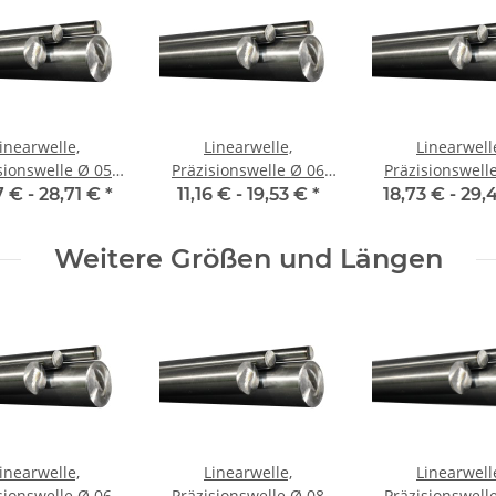
inearwelle,
Linearwelle,
Linearwell
ionswelle Ø 05
Präzisionswelle Ø 06
Präzisionswelle Ø 
 je m ± 5 mm,
mm, je m ± 5 mm,
mm, je m ± 5
7 € -
28,71 €
*
11,16 € -
19,53 €
*
18,73 € -
29,
gehärtet
gehärtet
gehärtet
Weitere Größen und Längen
inearwelle,
Linearwelle,
Linearwell
ionswelle Ø 06
Präzisionswelle Ø 08
Präzisionswelle Ø 