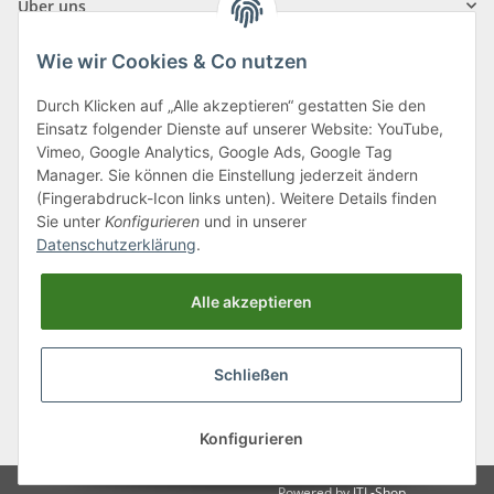
Über uns
Wie wir Cookies & Co nutzen
Durch Klicken auf „Alle akzeptieren“ gestatten Sie den
Einsatz folgender Dienste auf unserer Website: YouTube,
Klagenfurter Straße 29
Vimeo, Google Analytics, Google Ads, Google Tag
9556 Liebenfels
Manager. Sie können die Einstellung jederzeit ändern
(Fingerabdruck-Icon links unten). Weitere Details finden
Montag bis Donnerstag: 8:00 bis 16:30 Uhr
Sie unter
Konfigurieren
und in unserer
Freitag: 8:00 bis 12:00 Uhr
Datenschutzerklärung
.
Tel.:
0043 (0) 4262 50900
Alle akzeptieren
E-Mail:
office@cncshop.at
Schließen
* Alle Preise inkl. gesetzlicher USt., zzgl.
Versand
, zzgl.
Mindermengenzuschlag
Konfigurieren
Powered by
JTL-Shop