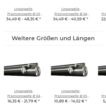
Linearwelle,
Linearwelle,
Präzisionswelle Ø 03
Präzisionswelle Ø 04
Prä
mm, je m ± 5 mm,
mm, je m ± 5 mm,
m
34,49 € -
48,35 €
*
34,49 € -
40,59 €
*
22
gehärtet
gehärtet
Weitere Größen und Längen
Linearwelle,
Linearwelle,
Präzisionswelle Ø 04
Präzisionswelle Ø 05
Prä
mm, 500 mm, gehärtet
mm, 500 mm, gehärtet
mm,
16,35 € -
21,79 €
*
10,89 € -
14,52 €
*
5