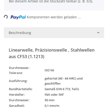
x
Bei diesem Artikel ist die Stückzahl teilbar (z. B. 0,5).
Loading...
Komponenten werden geladen ...
Beschreibung
Linearwelle, Präzisionswelle , Stahlwellen
aus CF53 (1.1213)
Durchmesser-
ISO h6
Toleranz
:
gehärtet (60 - 64 HRC) und
Ausführung
:
geschliffen
Randhärtetiefe:
Gemäß DIN 6 773, Teil3.
Hersteller:
INA oder SKF
Durchmesser:
50 mm
Geradheit:
0,1 mm/m