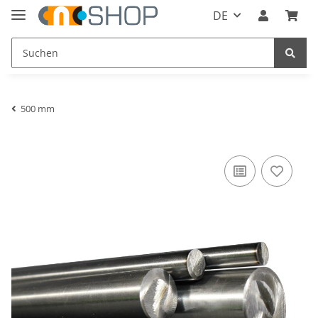
DE
500 mm