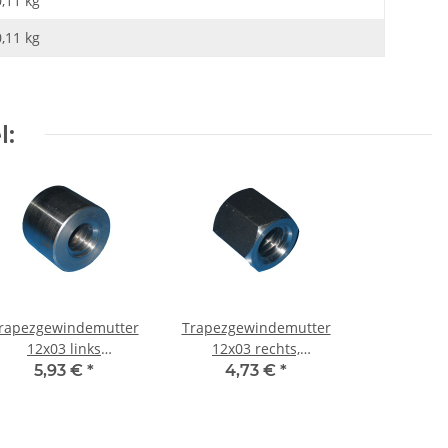
0,11 kg
0,11
kg
l:
rapezgewindemutter
Trapezgewindemutter
12x03 links
12x03 rechts,
utomatenstahl rund
Automatenstahl, 6-kant
5,93 €
*
4,73 €
*