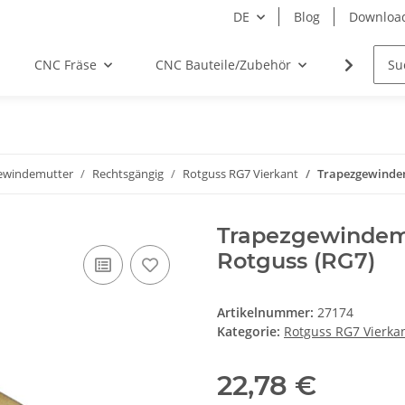
DE
Blog
Downloa
CNC Fräse
CNC Bauteile/Zubehör
Elektro
ewindemutter
Rechtsgängig
Rotguss RG7 Vierkant
Trapezgewindemu
Trapezgewindemut
Rotguss (RG7)
Artikelnummer:
27174
Kategorie:
Rotguss RG7 Vierka
22,78 €