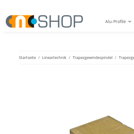
Alu-Profile
Startseite
Lineartechnik
Trapezgewindespindel
Trapezg