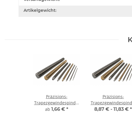
Artikelgewicht:
K
Präzisions-
Präzisions-
Trapezgewindespindel
Trapezgewindespind
TR12x3 rechts,
TR12x3 rechts, je 
ab
1,66 €
*
8,87 € -
11,83 €
*
millimetergenauer
±2mm
Zuschnitt