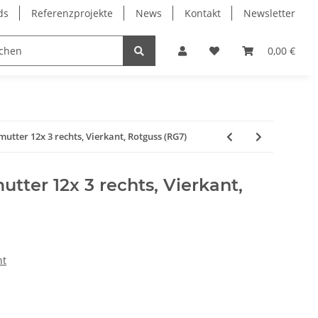
ds
Referenzprojekte
News
Kontakt
Newsletter
Frässpindeln
Lagertechnik
Lineartechnik
0,00 €
tter 12x 3 rechts, Vierkant, Rotguss (RG7)
ter 12x 3 rechts, Vierkant,
nt