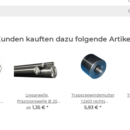
unden kauften dazu folgende Artike
Linearwelle,
Trapezgewindemutter
T
el
Präzisionswelle Ø 20
12x03 rechts
m
mm, gehärtet,
Automatenstahl rund
A
ab
1,35 €
*
5,93 €
*
millimetergenauer
Zuschnitt