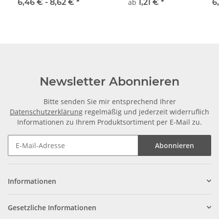
TR10x2 rechts, je m
TR10x2 rechts,
6,46 € -
8,62 €
*
ab
1,21 €
*
6
±2mm
millimetergenauer
Zuschnitt
Newsletter Abonnieren
Bitte senden Sie mir entsprechend Ihrer
Datenschutzerklärung
regelmäßig und jederzeit widerruflich
Informationen zu Ihrem Produktsortiment per E-Mail zu.
Abonnieren
Informationen
Gesetzliche Informationen