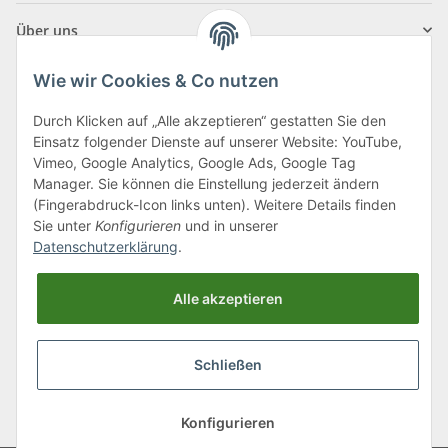
Über uns
Wie wir Cookies & Co nutzen
Durch Klicken auf „Alle akzeptieren“ gestatten Sie den
Einsatz folgender Dienste auf unserer Website: YouTube,
Klagenfurter Straße 29
Vimeo, Google Analytics, Google Ads, Google Tag
9556 Liebenfels
Manager. Sie können die Einstellung jederzeit ändern
(Fingerabdruck-Icon links unten). Weitere Details finden
Montag bis Donnerstag: 8:00 bis 16:30 Uhr
Sie unter
Konfigurieren
und in unserer
Freitag: 8:00 bis 12:00 Uhr
Datenschutzerklärung
.
Tel.:
0043 (0) 4262 50900
Alle akzeptieren
E-Mail:
office@cncshop.at
Schließen
* Alle Preise inkl. gesetzlicher USt., zzgl.
Versand
, zzgl.
Mindermengenzuschlag
Konfigurieren