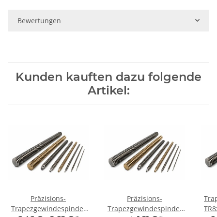
Bewertungen
Kunden kauften dazu folgende
Artikel:
Präzisions-
Präzisions-
Tra
Trapezgewindespindel
Trapezgewindespindel
TR8x