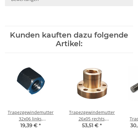
Kunden kauften dazu folgende
Artikel:
Trapezgewindemutter
Trapezgewindemutter
32x06 links,
26x05 rechts,
Tra
Automatenstahl, 6-kant
einbaufertige
TR
19,39 €
*
53,51 €
*
30,
Flanschmutter RG7