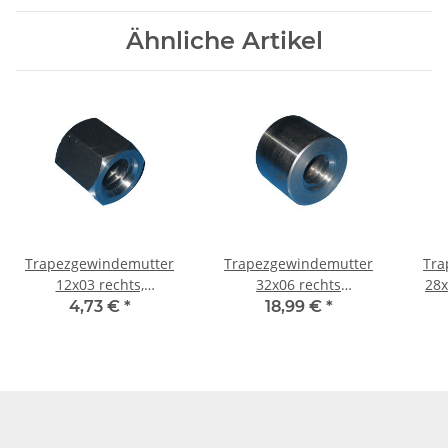
Ähnliche Artikel
Trapezgewindemutter
Trapezgewindemutter
Tra
12x03 rechts,
32x06 rechts
28x
Automatenstahl, 6-kant
Automatenstahl rund
4,73 €
*
18,99 €
*