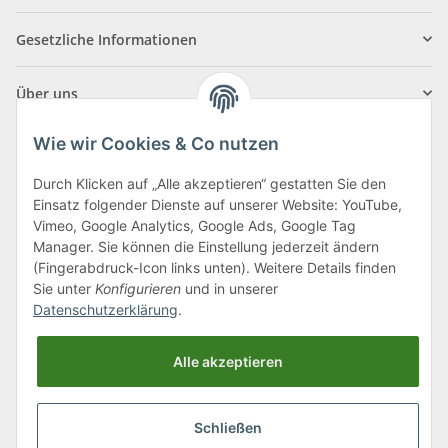
Gesetzliche Informationen
Über uns
Wie wir Cookies & Co nutzen
Durch Klicken auf „Alle akzeptieren“ gestatten Sie den
Einsatz folgender Dienste auf unserer Website: YouTube,
Klagenfurter Straße 29
Vimeo, Google Analytics, Google Ads, Google Tag
9556 Liebenfels
Manager. Sie können die Einstellung jederzeit ändern
(Fingerabdruck-Icon links unten). Weitere Details finden
Montag bis Donnerstag: 8:00 bis 16:30 Uhr
Sie unter
Konfigurieren
und in unserer
Freitag: 8:00 bis 12:00 Uhr
Datenschutzerklärung
.
Tel.:
0043 (0) 4262 50900
Alle akzeptieren
E-Mail:
office@cncshop.at
Schließen