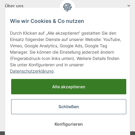
Über uns
Wie wir Cookies & Co nutzen
Durch Klicken auf „Alle akzeptieren“ gestatten Sie den
Einsatz folgender Dienste auf unserer Website: YouTube,
Klagenfurter Straße 29
Vimeo, Google Analytics, Google Ads, Google Tag
9556 Liebenfels
Manager. Sie können die Einstellung jederzeit ändern
(Fingerabdruck-Icon links unten). Weitere Details finden
Montag bis Donnerstag: 8:00 bis 16:30 Uhr
Sie unter
Konfigurieren
und in unserer
Freitag: 8:00 bis 12:00 Uhr
Datenschutzerklärung
.
Tel.:
0043 (0) 4262 50900
Alle akzeptieren
E-Mail:
office@cncshop.at
Schließen
* Alle Preise inkl. gesetzlicher USt., zzgl.
Versand
, zzgl.
Mindermengenzuschlag
Konfigurieren