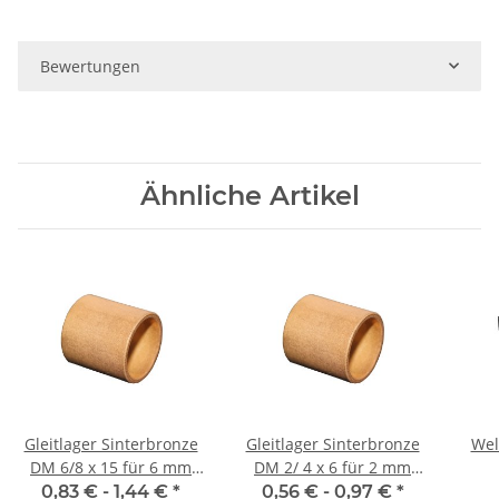
Bewertungen
Ähnliche Artikel
Gleitlager Sinterbronze
Gleitlager Sinterbronze
Wel
DM 6/8 x 15 für 6 mm
DM 2/ 4 x 6 für 2 mm
Welle
Welle
0,83 € -
1,44 €
*
0,56 € -
0,97 €
*