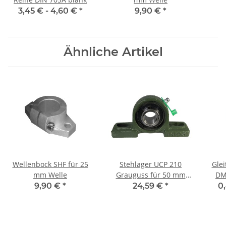
3,45 € -
4,60 €
*
9,90 €
*
Ähnliche Artikel
Wellenbock SHF für 25
Stehlager UCP 210
Glei
mm Welle
Grauguss für 50 mm
DM 3/ 
Welle
9,90 €
*
24,59 €
*
0