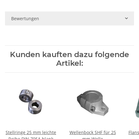
Bewertungen
Kunden kauften dazu folgende
Artikel:
Stellringe 25 mm leichte
Wellenbock SHF für 25
Flan
Reihe DIN 705A blank
mm Welle