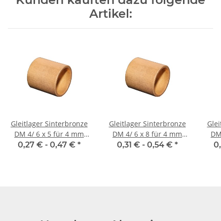
Artikel:
Gleitlager Sinterbronze
Gleitlager Sinterbronze
Glei
DM 4/ 6 x 5 für 4 mm
DM 4/ 6 x 8 für 4 mm
DM 4/ 
Welle
Welle
0,27 € -
0,47 €
*
0,31 € -
0,54 €
*
0