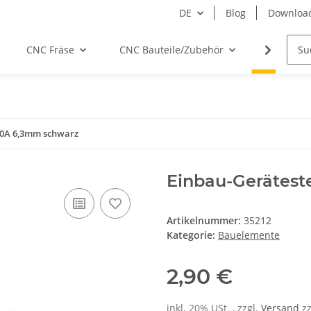
DE
Blog
Downloa
CNC Fräse
CNC Bauteile/Zubehör
Elektro
10A 6,3mm schwarz
Einbau-Gerätest
Artikelnummer:
35212
Kategorie:
Bauelemente
2,90 €
inkl. 20% USt. , zzgl.
Versand
z