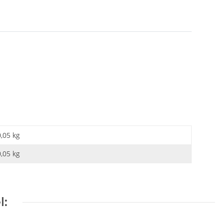
0,05 kg
0,05
kg
l: