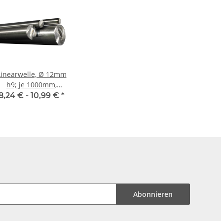
Linearwelle, Ø 12mm
h9; je 1000mm,
115CrV3 geschliffen
8,24 € -
10,99 €
*
und poliert
Abonnieren