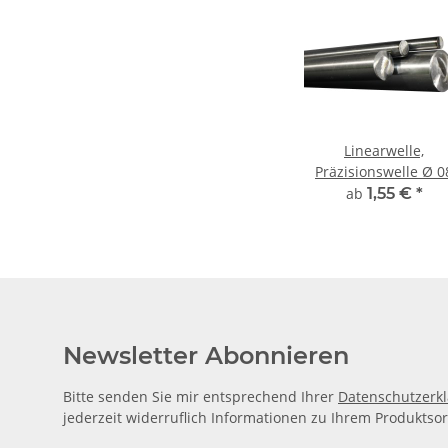
Linearwelle,
Präzisionswelle Ø 08
mm, gehärtet,
ab
1,55 €
*
millimetergenauer
Zuschnitt
Newsletter Abonnieren
Bitte senden Sie mir entsprechend Ihrer
Datenschutzerk
jederzeit widerruflich Informationen zu Ihrem Produktsor