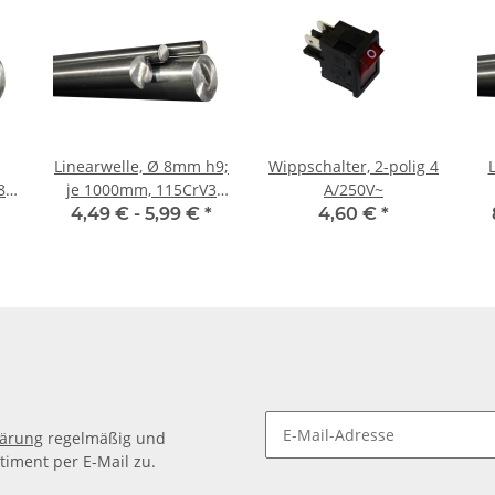
Linearwelle, Ø 8mm h9;
Wippschalter, 2-polig 4
je 1000mm, 115CrV3
A/250V~
geschliffen und poliert
4,49 € -
5,99 €
*
4,60 €
*
lärung
regelmäßig und
timent per E-Mail zu.