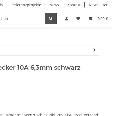
ds
Referenzprojekte
News
Kontakt
Newsletter
Frässpindeln
Lagertechnik
Lineartechnik
0,00 €
ecker 10A 6,3mm schwarz
zgl.
Mindermengenzuschlag
inkl. 20% USt. , zzgl.
Versand