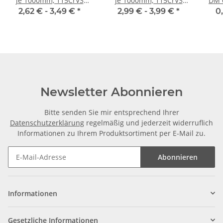
je 1000mm, 115CrV3
je 1000mm, 115CrV3
DM 6/ 10
geschliffen und poliert
geschliffen und poliert
2,62 € -
3,49 €
*
2,99 € -
3,99 €
*
0
Newsletter Abonnieren
Bitte senden Sie mir entsprechend Ihrer
Datenschutzerklärung
regelmäßig und jederzeit widerruflich
Informationen zu Ihrem Produktsortiment per E-Mail zu.
Abonnieren
Informationen
Gesetzliche Informationen